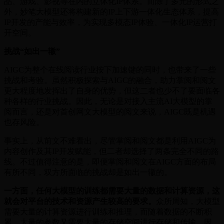
品、游戏、影视等在内的立体化IP体系。而除了多元的形式之
外，妙笔大模型还将构建新的IP上下游一体化生态体系，提高
IP开发的产能与效率，为实现多模态IP体验、一体化IP运营打
开空间。
挑战“如出一辙”
AIGC为整个在线阅读行业按下加速键的同时，也带来了一些
挑战和考验。虽然积极探索与AIGC的融合，助力掌阅和阅文
更大程度地发挥出了自身的优势，但这二者也少不了要面临各
种各样的行业挑战。因此，无论是对接入主流AI大模型的掌
阅而言，还是对首创网文大模型的阅文来说，AIGC既是机遇
也存风险。
事实上，从前文不难看出，尽管掌阅和阅文都是利用AIGC为
内容创作及其IP开发赋能，但二者却选择了两条完全不同的路
线。不过值得注意的是，即便掌阅和阅文在AIGC方面的布局
有所不同，双方所面临的挑战却是如出一辙的。
一方面，任何大模型的训练都需要大量的数据和计算资源，这
就会对平台的技术和资源产生较高的要求。
众所周知，大模型
需要大量的计算资源进行训练和推理，而随着数据的不断积
累，大量的参数又需要大量的存储空间进行存储和传输。因