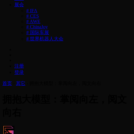
展会
# IFA
# CES
# AWE
# ChinaJoy
# 国际车展
# 世界机器人大会
注册
登录
首页
›
其它
›
拥抱大模型：掌阅向左，阅文向右
拥抱大模型：掌阅向左，阅文
向右