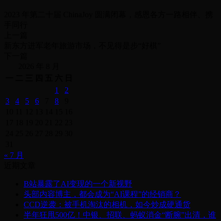
2023 年第二十届 ChinaJoy 圆满闭幕，感恩各方一路相伴、携
手同行
上一篇
新东方进军老年旅游市场，不见得是步“好棋”
下一篇
2026 年 8 月
一
二
三
四
五
六
日
1
2
3
4
5
6
7
8
9
10
11
12
13
14
15
16
17
18
19
20
21
22
23
24
25
26
27
28
29
30
31
« 7 月
近期文章
B站暴露了AI变现的一个新视野
头部内容博主，都会成为“AI课程”的经销商？
CCD逆袭：被手机淘汰的相机，如今炒成硬通货
半年狂甩500亿！中银、招联、蚂蚁消金“断腕”出清，谁