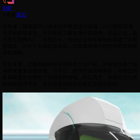
刘旷
3 年前
其它
近年来，随着国内AI技术的不断进步与发展，AI大模型市场
也开始持续走热，并呈现出了爆发增长的趋势。得益于此，国
内各互联网大厂、科技巨头、创业企业等也都纷纷组建了大模
型团队，开拓了大模型业务线，以加速推动大模型的研发和商
业化进程。
目前来看，大模型的商业应用前景十分广阔，并有望为各个领
域带来更多商业价值。只不过，由于行业的特殊性，大模型的
春风便最先吹拂到了内容创作领域，而以阅文、掌阅等为代表
的在线阅读平台，也开始争相抢占大模型落地的先机。