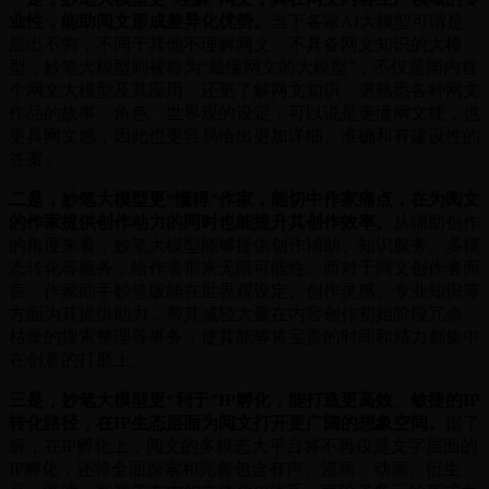
业性，能助阅文形成差异化优势。
当下各家AI大模型可谓是
层出不穷，不同于其他不理解网文、不具备网文知识的大模
型，妙笔大模型则被称为“最懂网文的大模型”，不仅是国内首
个网文大模型及其应用，还更了解网文知识，更熟悉各种网文
作品的故事、角色、世界观的设定，可以说是更懂网文梗，也
更具网文感，因此也更容易给出更加详细、准确和有建设性的
答案。
二是，妙笔大模型更“懂得”作家，能切中作家痛点，在为阅文
的作家提供创作动力的同时也能提升其创作效率。
从辅助创作
的角度来看，妙笔大模型能够提供创作辅助、知识服务、多模
态转化等服务，给作者带来无限可能性。而对于网文创作者而
言，作家助手妙笔版能在世界观设定、创作灵感、专业知识等
方面为其提供助力，帮其减轻大量在内容创作初始阶段冗余、
枯燥的搜索整理等事务，使其能够将宝贵的时间和精力都集中
在创意的打磨上。
三是，妙笔大模型更“利于”IP孵化，能打造更高效、敏捷的IP
转化路径，在IP生态层面为阅文打开更广阔的想象空间。
据了
解，在IP孵化上，阅文的多模态大平台将不再仅是文字层面的
IP孵化，还将全面探索和完善包含有声、漫画、动画、衍生