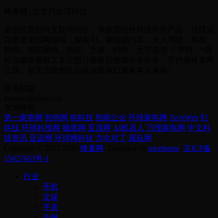
锋巢网 | 次世代生活科技
原创优质独特互联网内容，体验国内外科技前沿产品。持续追
踪报道互联网领域：探索AI、新能源汽车、无人驾驶、科技
数码、智能家电、游戏、文娱、时尚、元宇宙等《 声明：*网
站自媒体投稿文章及图片版权归投稿作者所有，不代表锋巢网
立场，相关法律责任由其自媒体归属者本人承担》
联系邮箱
ponews@sina.com
友情链接
第一家电网
智电网
电科技
智能公会
环球家电网
TechWeb
钉
科技
环球科技网
极果网
至顶网
AI机器人
万维家电网
中文科
技资讯
亚设网
环球网科技
方向对了
观耘网
Copyright © 2017-2026
锋巢网
. Designed by
nicetheme
.
京ICP备
15027663号-1
行业
手机
文娱
手表
金融