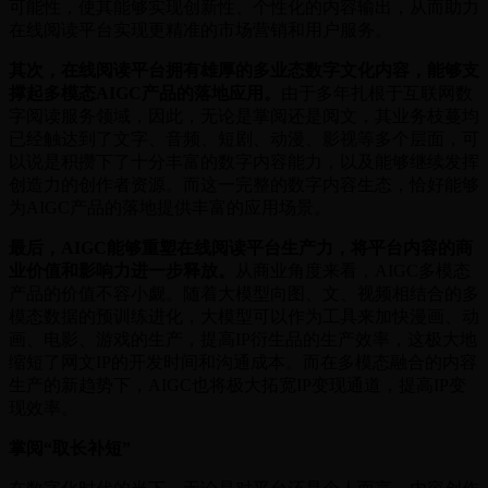
可能性，使其能够实现创新性、个性化的内容输出，从而助力
在线阅读平台实现更精准的市场营销和用户服务。
其次，在线阅读平台拥有雄厚的多业态数字文化内容，能够支
撑起多模态AIGC产品的落地应用。
由于多年扎根于互联网数
字阅读服务领域，因此，无论是掌阅还是阅文，其业务枝蔓均
已经触达到了文字、音频、短剧、动漫、影视等多个层面，可
以说是积攒下了十分丰富的数字内容能力，以及能够继续发挥
创造力的创作者资源。而这一完整的数字内容生态，恰好能够
为AIGC产品的落地提供丰富的应用场景。
最后，AIGC能够重塑在线阅读平台生产力，将平台内容的商
业价值和影响力进一步释放。
从商业角度来看，AIGC多模态
产品的价值不容小觑。随着大模型向图、文、视频相结合的多
模态数据的预训练进化，大模型可以作为工具来加快漫画、动
画、电影、游戏的生产，提高IP衍生品的生产效率，这极大地
缩短了网文IP的开发时间和沟通成本。而在多模态融合的内容
生产的新趋势下，AIGC也将极大拓宽IP变现通道，提高IP变
现效率。
掌阅“取长补短”