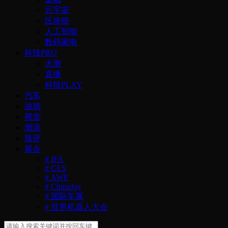
元宇宙
区块链
人工智能
数码家电
科技PRO
火测
直播
科技PLAY
汽车
游戏
视觉
潮流
辣评
展会
# IFA
# CES
# AWE
# ChinaJoy
# 国际车展
# 世界机器人大会