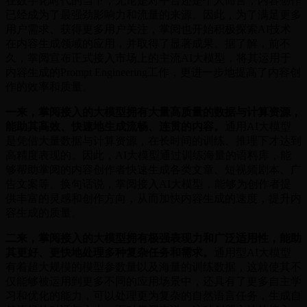
在数字化时代的当下，无论是对平台还是个人而言，内容创作
已经成为了最强劲影响力和流量的来源。因此，为了满足更多
用户需求、获得更多用户关注，掌阅也开始积极探索AI技术
在内容生成领域的应用，并取得了显著成果。据了解，前不
久，掌阅宣布正式接入市场上的主流AI大模型，将其运用于
内容生成的Prompt Engineering工作，更进一步地提高了内容创
作的效率和质量。
一来，掌阅接入的大模型拥有大量高质量的数据与计算资源，
能助其高效、快速地生成流畅、连贯的内容。
通用AI大模型
是凭借大量数据与计算资源，在长时间的训练、推理下才达到
高精度表现的。因此，AI大模型通过训练海量的语料库，能
够帮助掌阅的内容创作者快速生成各类文章、短视频剧本、广
告文案等。换句话说，掌阅接入AI大模型，能够为创作者提
供丰富的灵感和创作方向，从而加快内容生成的速度，提升内
容生成的质量。
​二来，掌阅接入的大模型拥有极强表现力和广泛适用性，能助
其更好、更快地处理多种复杂任务和需求。
通用型AI大模型
有着超大规模的模型参数量以及海量的训练数据，这就使其不
仅能够被运用到更多不同的应用场景中，还具有了更多自主学
习和优化的能力，可以处理更为复杂的自然语言任务，生成自