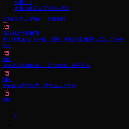
在裸泳？
物理AI改写追觅的成长逻辑
B站暴露了AI变现的一个新视野
倪叔的思考暗时间
半年狂甩500亿！中银、招联、蚂蚁消金“断腕”出清，谁在裸
泳？
刘旷
浦银安盛挥别杨达伟：转身优雅，底子骨感
刘旷
平安银行屡交学费，冀光恒大刀阔斧
刘旷
0