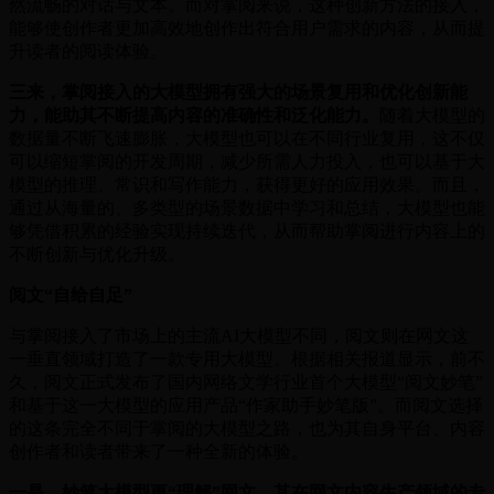
然流畅的对话与文本。而对掌阅来说，这种创新方法的接入，
能够使创作者更加高效地创作出符合用户需求的内容，从而提
升读者的阅读体验。
三来，掌阅接入的大模型拥有强大的场景复用和优化创新能
力，能助其不断提高内容的准确性和泛化能力。
随着大模型的
数据量不断飞速膨胀，大模型也可以在不同行业复用，这不仅
可以缩短掌阅的开发周期，减少所需人力投入，也可以基于大
模型的推理、常识和写作能力，获得更好的应用效果。而且，
通过从海量的、多类型的场景数据中学习和总结，大模型也能
够凭借积累的经验实现持续迭代，从而帮助掌阅进行内容上的
不断创新与优化升级。
阅文“自给自足”
与掌阅接入了市场上的主流AI大模型不同，阅文则在网文这
一垂直领域打造了一款专用大模型。根据相关报道显示，前不
久，阅文正式发布了国内网络文学行业首个大模型“阅文妙笔”
和基于这一大模型的应用产品“作家助手妙笔版”。而阅文选择
的这条完全不同于掌阅的大模型之路，也为其自身平台、内容
创作者和读者带来了一种全新的体验。
一是，妙笔大模型更“理解”网文，其在网文内容生产领域的专