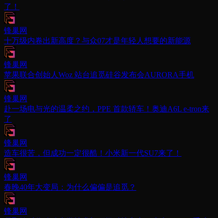
了！
锋巢网
十万级内卷出新高度？与众07才是年轻人想要的新能源
锋巢网
苹果联合创始人Woz 站台追觅硅谷发布会AURORA手机
锋巢网
赴一场电与光的温柔之约，PPE 首款轿车！奥迪A6L e-tron来
了
锋巢网
造车很苦，但成功一定很酷！小米新一代SU7来了！
锋巢网
春晚40年大变局：为什么偏偏是追觅？
锋巢网