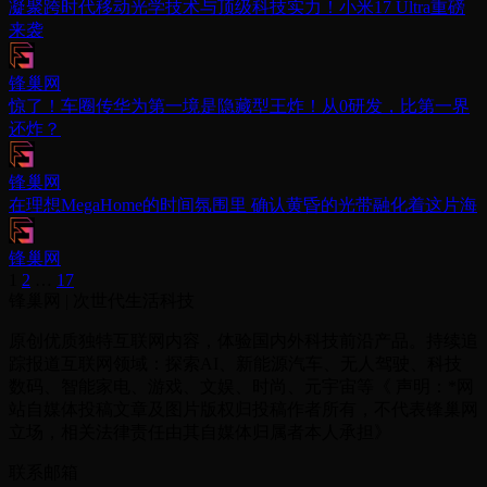
凝聚跨时代移动光学技术与顶级科技实力！小米17 Ultra重磅
来袭
锋巢网
惊了！车圈传华为第一境是隐藏型王炸！从0研发，比第一界
还炸？
锋巢网
在理想MegaHome的时间氛围里 确认黄昏的光带融化着这片海
锋巢网
Posts
1
2
…
17
锋巢网 | 次世代生活科技
Navigation
原创优质独特互联网内容，体验国内外科技前沿产品。持续追
踪报道互联网领域：探索AI、新能源汽车、无人驾驶、科技
数码、智能家电、游戏、文娱、时尚、元宇宙等《 声明：*网
站自媒体投稿文章及图片版权归投稿作者所有，不代表锋巢网
立场，相关法律责任由其自媒体归属者本人承担》
联系邮箱