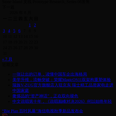
Stone Island 支线 Prototype Research_Series 08发售
下一篇
2026 年 8 月
一
二
三
四
五
六
日
1
2
3
4
5
6
7
8
9
10
11
12
13
14
15
16
17
18
19
20
21
22
23
24
25
26
27
28
29
30
31
« 7 月
近期文章
一张让出的订单，读懂中国车企出海格局
美学升维，流畅突破：荣耀MagicOS11双架构重塑体验
瑞族V-ZUG官方旗舰店入驻京东 瑞士精工品质家电走进
中国家庭
奢侈品的“资产神话”，正在双向褪色
中文说唱第十年，《说唱巅峰对决2026》何以始终年轻
“Big Plan 百吋风暴”海信电视秋季新品发布会