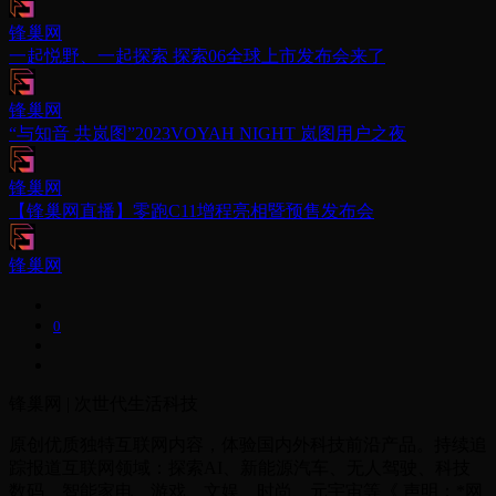
锋巢网
一起悦野、一起探索 探索06全球上市发布会来了
锋巢网
“与知音 共岚图”2023VOYAH NIGHT 岚图用户之夜
锋巢网
【锋巢网直播】零跑C11增程亮相暨预售发布会
锋巢网
0
锋巢网 | 次世代生活科技
原创优质独特互联网内容，体验国内外科技前沿产品。持续追
踪报道互联网领域：探索AI、新能源汽车、无人驾驶、科技
数码、智能家电、游戏、文娱、时尚、元宇宙等《 声明：*网