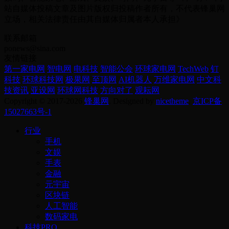
站自媒体投稿文章及图片版权归投稿作者所有，不代表锋巢网
立场，相关法律责任由其自媒体归属者本人承担》
联系邮箱
ponews@sina.com
友情链接
第一家电网
智电网
电科技
智能公会
环球家电网
TechWeb
钉
科技
环球科技网
极果网
至顶网
AI机器人
万维家电网
中文科
技资讯
亚设网
环球网科技
方向对了
观耘网
Copyright © 2017-2026
锋巢网
. Designed by
nicetheme
.
京ICP备
15027663号-1
行业
手机
文娱
手表
金融
元宇宙
区块链
人工智能
数码家电
科技PRO