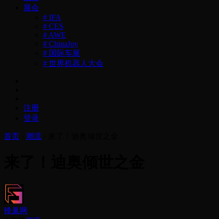
展会
# IFA
# CES
# AWE
# ChinaJoy
# 国际车展
# 世界机器人大会
注册
登录
首页
›
潮流
›
来了！迪奥倾世之金
来了！迪奥倾世之金
锋巢网