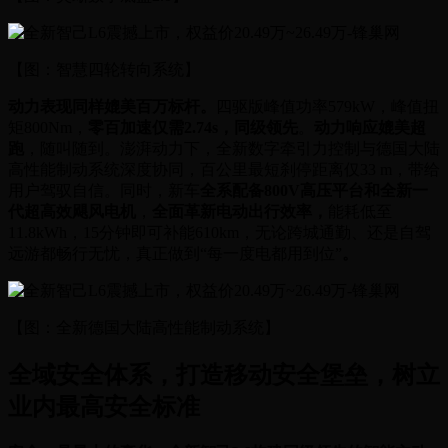
【图：智慧四轮转向系统】
动力表现同样媲美百万标杆。
四驱版峰值功率579kW，峰值扭
矩800Nm，
零百加速仅需2.74s，同级领先
。
动力响应媲美超
跑
，随叫随到。澎湃动力下，全新数字牵引力控制与德国大陆
高性能制动系统深度协同，百公里最短刹停距离仅33 m，带给
用户驾驭自信。同时，新车
全系配备800V高压平台和全新一
代超高效飓风电机
，
全面革新电动出行效率，
能耗低至
11.8kWh，15分钟即可补能610km，无论跨城通勤、还是自驾
远游都畅行无忧，真正做到“每一度电都用到位”
。
【图：全新德国大陆高性能制动系统】
全域安全体系，打造移动安全堡垒，树立
业内最高安全标准