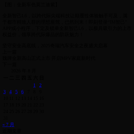
【图：全新车色莫兰迪紫】
全新智己L6，以跨代际尖端科技让颠覆性体验触手可及，属
于都市精致人群的理想座驾，已然到来！即刻登录“IM智己”
APP或小程序，下定及锁单全新智己L6，以极具吸引力的上市
权益价，领享跨代际爆品的阶跃魅力！
坚守安全高底线，2025奇瑞汽车安全之夜盛大启幕
上一篇
魏牌全新高山正式上市 开启MPV家庭新时代
下一篇
2026 年 8 月
一
二
三
四
五
六
日
1
2
3
4
5
6
7
8
9
10
11
12
13
14
15
16
17
18
19
20
21
22
23
24
25
26
27
28
29
30
31
« 7 月
近期文章