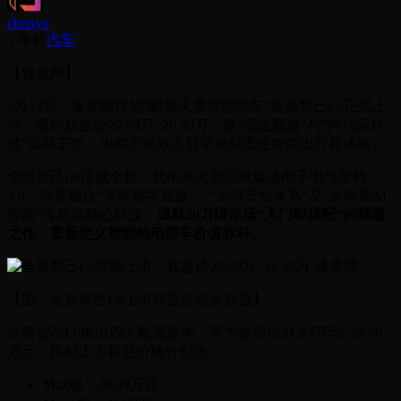
chunyu
1 年前
汽车
【锋巢网】
5月13日，备受瞩目的“瞬感天幕智能轿车”全新智己L6正式上
市，限时权益价20.49万~26.49万，携“高定颜值”与“跨代际科
技”双料王炸，为都市精致人群带来颠覆性智能出行新体验。
全新智己L6搭载全新一代中央大脑区域集成电子电气架构
3.0，深度融合“灵蜥数字底盘”、“全域安全体系”及“全场景AI
智能”等前沿核心科技，
成就20万级市场“入门即顶配”的颠覆
之作
，
重新定义智能纯电轿车价值标杆。
【图：全新智己L6上市权益价格及权益】
全新智己L6推出四大配置版本，官方指导价21.99万元~27.99
万元；限时上市权益价格分别为：
Max版，20.49万元