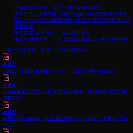
一张让出的订单，读懂中国车企出海格局
美学升维，流畅突破：荣耀MagicOS11双架构重塑体验
瑞族V-ZUG官方旗舰店入驻京东 瑞士精工品质家电走进
中国家庭
奢侈品的“资产神话”，正在双向褪色
中文说唱第十年，《说唱巅峰对决2026》何以始终年轻
一张让出的订单，读懂中国车企出海格局
锋巢网
高端品牌销量同比增长约135%，比亚迪高端化再提速
锋巢网
双线势能全面释放，MG 07预售即爆单，MG4家族7月交付再
冲17000+
锋巢网
稳居全球百强阵营，比亚迪位列2026年《财富》世界500强第
91位