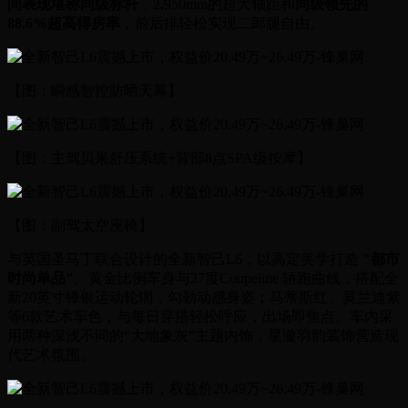
间表现堪称同级标杆
，2,950mm的超大轴距和
同级领先的
88.6%超高得房率
，前后排轻松实现二郎腿自由。
【图：瞬感智控防晒天幕】
【图：主驾贝果舒压系统+背部8点SPA级按摩】
【图：副驾太空座椅】
与英国圣马丁联合设计的全新智己L6，以高定美学打造
"都市
时尚单品"
。黄金比例车身与27度Coupeline 轿跑曲线，搭配全
新20英寸锋银运动轮辋，勾勒动感身姿；马蒂斯红、莫兰迪紫
等6款艺术车色，与每日穿搭轻松呼应，出场即焦点。车内采
用两种深浅不同的“大地象灰”主题内饰，星漩羽韵装饰营造现
代艺术氛围。