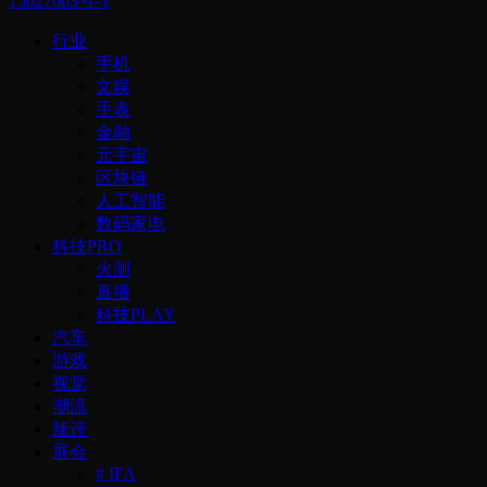
15027663号-1
行业
手机
文娱
手表
金融
元宇宙
区块链
人工智能
数码家电
科技PRO
火测
直播
科技PLAY
汽车
游戏
视觉
潮流
辣评
展会
# IFA