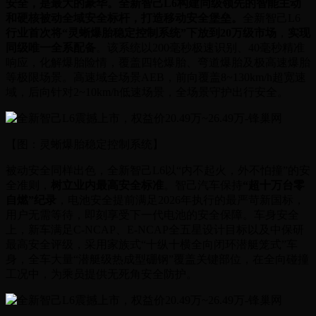
安全，是最大的豪华。全新智己L6构建同级领先的智能主动
和硬核被动全域安全标杆，打造移动安全堡垒。
全新智己L6
行业首次将“灵蜥爆胎稳定控制系统”下放到20万级市场
，
实现
同级唯一全系配备
。该系统以200毫秒极速识别、40毫秒精准
响应，化解爆胎险情，覆盖四轮爆胎、弯道爆胎及极高速爆胎
等极限场景。高速域全场景AEB，前向覆盖8~130km/h超宽速
域，后向针对2~10km/h低速场景，全场景守护出行安全。
【图：灵蜥爆胎稳定控制系统】
被动安全同样出色，全新智己L6以“内不起火，外不怕撞”的安
全准则，
树立业内最高安全标准
。智己汽车保持
“超十万台零
自燃”纪录
，电池安全提前满足2026年执行的最严苛新国标，
用户无需等待，即刻享受下一代电池的安全保障。车身安全
上，新车满足C-NCAP、E-NCAP全五星设计目标以及中保研
最高安全评级，采用家族式“十纵十横全向闭环潜艇笼式”车
身，全车大量“潜艇级热成型硼钢”覆盖关键部位，在全向碰撞
工况中，为乘员提供无死角安全防护。