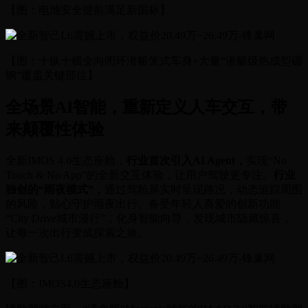
【图：电池安全提前满足新国标】
【图：十纵十横全向闭环潜艇笼式车身+大量“潜艇级热成型硼
钢”覆盖关键部位】
全场景AI智能，重新定义人车交互，带
来颠覆性体验
全新IMOS 4.0生态座舱，
行业首次引入AI Agent，
实现“No
Touch & No App”的全新交互体验，让用户驾驶更专注。
行业
独创的“雨夜模式”，
通过驾舱屏实时呈现路况，动态追踪周围
的风险，贴心守护雨夜出行。备受年轻人喜爱的创新功能
“City Drive城市漫行”，化身智能向导，发现城市隐藏惊喜，
让每一次出行变成探索之旅。
【图：IMOS4.0生态座舱】