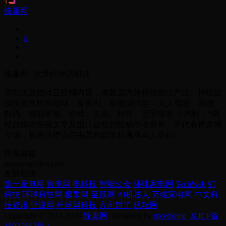
锋巢网
0
锋巢网 | 次世代生活科技
原创优质独特互联网内容，体验国内外科技前沿产品。持续追
踪报道互联网领域：探索AI、新能源汽车、无人驾驶、科技
数码、智能家电、游戏、文娱、时尚、元宇宙等《 声明：*网
站自媒体投稿文章及图片版权归投稿作者所有，不代表锋巢网
立场，相关法律责任由其自媒体归属者本人承担》
联系邮箱
ponews@sina.com
友情链接
第一家电网
智电网
电科技
智能公会
环球家电网
TechWeb
钉
科技
环球科技网
极果网
至顶网
AI机器人
万维家电网
中文科
技资讯
亚设网
环球网科技
方向对了
观耘网
Copyright © 2017-2026
锋巢网
. Designed by
nicetheme
.
京ICP备