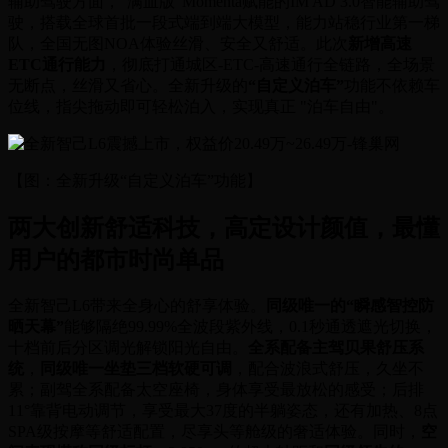
辅助驾驶方面，“满血版”Momenta赋能的IM AD 3.0智能辅助驾
驶，搭载全球首批一段式端到端大模型，能力站稳行业第一梯
队，全国无图NOA体验丝滑、安全又舒适。此次
新增高速
ETC通行能力
，彻底打通城区-ETC-高速通行全链路，全场景
无断点，丝滑又省心。全新升级的
“自定义泊车”
功能不依赖车
位线，指尖拖动即可轻松泊入，实现真正 "泊车自由"。
【图：全新升级“自定义泊车”功能】
两大创新舒适科技，高定设计颜值，最懂
用户的都市时尚单品
全新智己L6带来全身心的舒享体验。
同级唯一的“瞬感智控防
晒天幕”
能够隔绝99.99%全波段紫外线，0.1秒通透遮光切换，
十档前后分区调光解锁阳光自由。
全系配备主驾贝果舒压系
统
，
同级唯一坐垫三档软硬可调
，配合波浪式舒压，久坐不
累；副驾全系配备太空座椅，身体享受最放松的感受；后排
11°靠背电动调节，享受最大37度的半躺姿态，还有加热、8点
SPA级按摩等舒适配置，尽享头等舱级的奢适体验。同时，
空