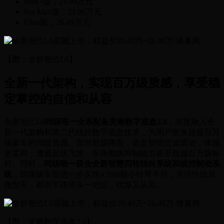
Max+版，21.99万元
Pro Max版，23.99万元
Ultra版，26.49万元
【图：全新智己L6】
全新一代架构，实现百万级质感，享受稳
定掌控的自信和从容
全新智己L6
同级唯一全系配备灵蜥数字底盘2.0
，深度融入全
新一代架构和第二代线控数字底盘技术，为用户带来超越百万
级豪车的驾驶质感。面对颠簸路面，底盘智能过滤震动，体感
更柔和；遭遇起伏飞坡，车身抛跳抑制能力甚至超越百万级标
杆。同时，
同级唯一联合全新智慧四轮转向系统和线控制动系
统
，四驱版车型进一步实现4.39m极小转弯半径，灵活性比肩
微型车，都市窄路掉头一把过，优雅又从容。
【图：灵蜥数字底盘2.0】