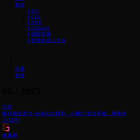
展会
# IFA
# CES
# AWE
# ChinaJoy
# 国际车展
# 世界机器人大会
注册
登录
06 / 2025
汽车
断代领先算力+全域AI大模型，小鹏G7首次亮相，预售价
23.58万!
锋巢网