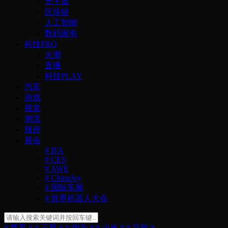
元宇宙
区块链
人工智能
数码家电
科技PRO
火测
直播
科技PLAY
汽车
游戏
视觉
潮流
辣评
展会
# IFA
# CES
# AWE
# ChinaJoy
# 国际车展
# 世界机器人大会
# 苹果 #
# 三星 #
# 华为 #
# 小米 #
# 谷歌 #