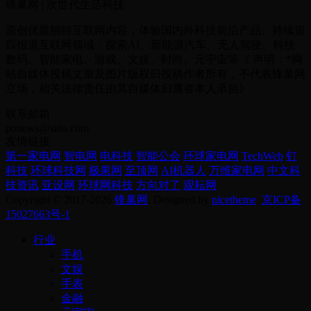
锋巢网 | 次世代生活科技
原创优质独特互联网内容，体验国内外科技前沿产品。持续追
踪报道互联网领域：探索AI、新能源汽车、无人驾驶、科技
数码、智能家电、游戏、文娱、时尚、元宇宙等《 声明：*网
站自媒体投稿文章及图片版权归投稿作者所有，不代表锋巢网
立场，相关法律责任由其自媒体归属者本人承担》
联系邮箱
ponews@sina.com
友情链接
第一家电网
智电网
电科技
智能公会
环球家电网
TechWeb
钉
科技
环球科技网
极果网
至顶网
AI机器人
万维家电网
中文科
技资讯
亚设网
环球网科技
方向对了
观耘网
Copyright © 2017-2026
锋巢网
. Designed by
nicetheme
.
京ICP备
15027663号-1
行业
手机
文娱
手表
金融