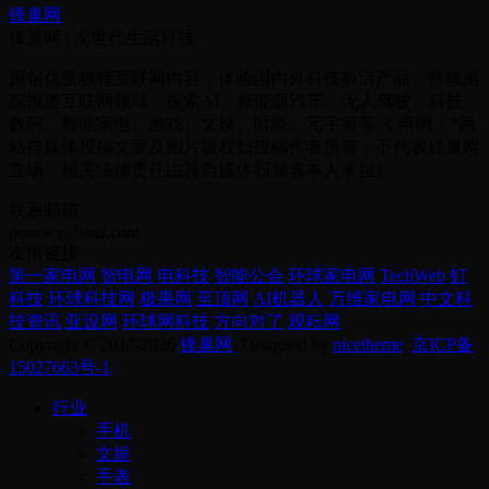
锋巢网
锋巢网 | 次世代生活科技
原创优质独特互联网内容，体验国内外科技前沿产品。持续追
踪报道互联网领域：探索AI、新能源汽车、无人驾驶、科技
数码、智能家电、游戏、文娱、时尚、元宇宙等《 声明：*网
站自媒体投稿文章及图片版权归投稿作者所有，不代表锋巢网
立场，相关法律责任由其自媒体归属者本人承担》
联系邮箱
ponews@sina.com
友情链接
第一家电网
智电网
电科技
智能公会
环球家电网
TechWeb
钉
科技
环球科技网
极果网
至顶网
AI机器人
万维家电网
中文科
技资讯
亚设网
环球网科技
方向对了
观耘网
Copyright © 2017-2026
锋巢网
. Designed by
nicetheme
.
京ICP备
15027663号-1
行业
手机
文娱
手表