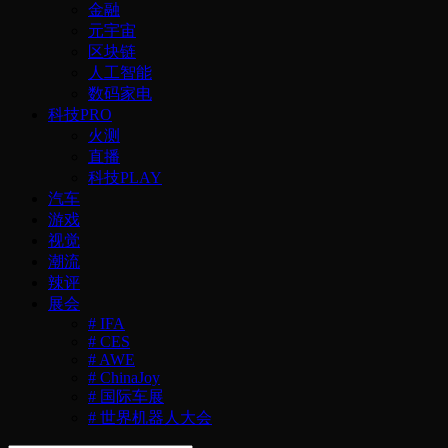
金融
元宇宙
区块链
人工智能
数码家电
科技PRO
火测
直播
科技PLAY
汽车
游戏
视觉
潮流
辣评
展会
# IFA
# CES
# AWE
# ChinaJoy
# 国际车展
# 世界机器人大会