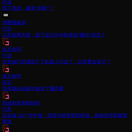
行业
线下美妆，被谁“吞噬”？
消费观象局
行业
以互联网为师，线下业态为何热衷搞“擦边”经济？
道总有理
行业
水变油已经满足不了机器人行业了，它还要生孩子？
道总有理
其它
逆势增长的蒙牛做对了哪些事
倪叔的思考暗时间
汽车
比亚迪 2025 半年报：业绩与研发双轮疾驰，领跑全球新能源
赛道​