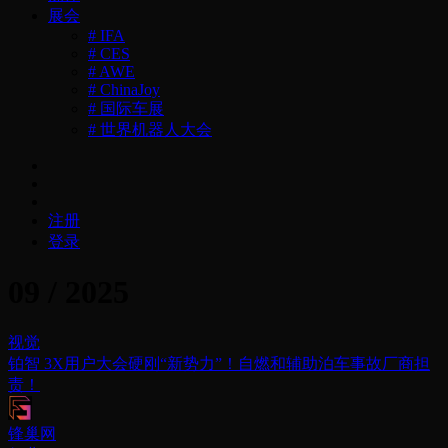
展会
# IFA
# CES
# AWE
# ChinaJoy
# 国际车展
# 世界机器人大会
注册
登录
09 / 2025
视觉
铂智 3X用户大会硬刚“新势力”！自燃和辅助泊车事故厂商担
责！
锋巢网