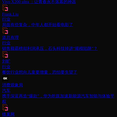
Vivo X200 ultra ：让青春永不落幕的神器
Frank.Liu
行业
局面有些复杂，中年人都开始看电影了
道总有理
行业
销售额霸榜却利润承压，石头科技掉进“规模陷阱”？
刘旷
行业
餐饮行业想向儿童要增量，恐怕要失望了
消费观象局
汽车
携手深蓝再造“爆款”，华为乾崑加速新能源汽车智能与体验平
权
锋巢网