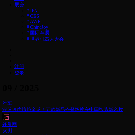
展会
# IFA
# CES
# AWE
# ChinaJoy
# 国际车展
# 世界机器人大会
注册
登录
09 / 2025
汽车
深蓝速度惊艳全球！五款新品齐登场擦亮中国智造新名片
锋巢网
火测