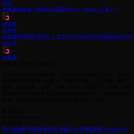
视觉
全能驾乘体验！特斯拉六座豪华SUV！Model Y L来了！
锋巢网
新科技
买衣服不懂面料总踩坑？ 京东JD FASHION严选服饰材质让你
放心买
锋巢网
锋巢网 | 次世代生活科技
原创优质独特互联网内容，体验国内外科技前沿产品。持续追
踪报道互联网领域：探索AI、新能源汽车、无人驾驶、科技
数码、智能家电、游戏、文娱、时尚、元宇宙等《 声明：*网
站自媒体投稿文章及图片版权归投稿作者所有，不代表锋巢网
立场，相关法律责任由其自媒体归属者本人承担》
联系邮箱
ponews@sina.com
友情链接
第一家电网
智电网
电科技
智能公会
环球家电网
TechWeb
钉