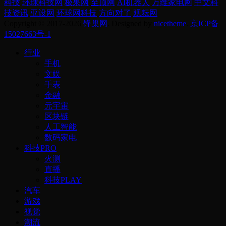
科技
环球科技网
极果网
至顶网
AI机器人
万维家电网
中文科
技资讯
亚设网
环球网科技
方向对了
观耘网
Copyright © 2017-2026
锋巢网
. Designed by
nicetheme
.
京ICP备
15027663号-1
行业
手机
文娱
手表
金融
元宇宙
区块链
人工智能
数码家电
科技PRO
火测
直播
科技PLAY
汽车
游戏
视觉
潮流