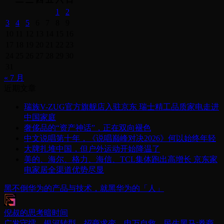
1
2
3
4
5
6
7
8
9
10
11
12
13
14
15
16
17
18
19
20
21
22
23
24
25
26
27
28
29
30
31
« 7 月
近期文章
瑞族V-ZUG官方旗舰店入驻京东 瑞士精工品质家电走进
中国家庭
奢侈品的“资产神话”，正在双向褪色
中文说唱第十年，《说唱巅峰对决2026》何以始终年轻
大牌扎堆中国，但户外运动开始降温了
美的、海尔、格力、海信、TCL集体跑出高增长 京东家
电家居全渠道优势尽显
黑不倒华为的产品与技术，就黑华为的「人」
倪叔的思考暗时间
广发守擂、银河转型、招商求变、申万自救、民生黑马:券商