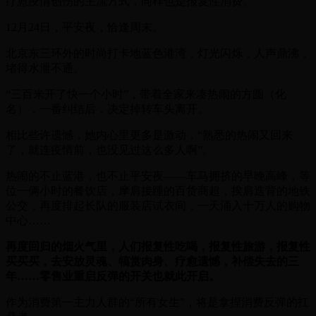
疗愈疫情创伤的主流方式，同样也是报复性消费。
12月24日，平安夜，恰逢周末。
北京东三环外的时尚打卡地蓝色港湾，灯光闪烁，人声鼎沸，
堵得水泄不通。
“三百米开了快一个小时”，带着全家来凑热闹的方圆（化
名），一番纠结后，决定掉转车头离开。
相比些许遗憾，她内心里更多是激动，“熟悉的热闹又回来
了，就连疫情前，也没见过这么多人啊”。
热闹的不止蓝港，也不止平安夜——车马拥挤的早晚高峰，等
位一俩小时的餐饮店，摩肩接踵的百货商超，挨肩迭背的地铁
公交，再度排起长队的服装店试衣间，一天涌入十万人的购物
中心……
再度回归的烟火气里，人们报复性吃喝，报复性旅游，报复性
买买买，去安放灵魂、犒赏肉身、疗愈遗憾，补偿失去的三
年……零售业重启反弹的开关也就此开启。
作为消费第一主力人群的“所有女生”，将是拿捏消费反弹的扛