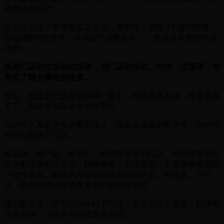
所有核心门店。
也是经历这一番深度探店之后，都市丽人把握了C端消费者、
B端加盟商的需求，才敲定了战略航向——舒适又有型的专业
内衣。
虽然门店的主场地位没变，但门店的业态、内核、位置等，却
发生了翻天覆地的改变。
过去，地段是门店选址的第一要义，用位置换人流，租金居高
不下，高流水与高成本相伴而行。
2018年入局新零售的都市丽人，借助火如荼的数字化，在时间
空间上解放了门店。
懂品牌、懂产品、懂用户、拥抱数字化的门店，可以把客户沉
淀为私域高粘性会员，持续唤醒，引导复购，不再依赖商圈的
一次性客流，那些不占据地段优势的社区店、街边店、下沉
店，也能获得边际成本更低的确定性增长。
通过数字化，还可以24小时不打烊，营业半径不受限，打烊和
淡场期间，门店也可在线挖潜业绩。