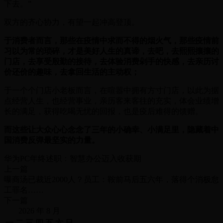
下去。”
双方的齐心协力，有望一起冲高登顶。
于消费者而言，那些在疫情中求而不得的烟火气，那些疫情前
习以为常的琐碎，才是美好人生的真谛，去吧，去熙熙攘攘的
门店，去享受殷勤的接待，去体验消费剁手的快感，去亲历讨
价还价的趣味，去拿回生活的主动权；
于一个个门店小老板而言，在喧嚣中拥有方寸门店，以此为据
点经营人生，也经营事业，亲历客来客往的充实，体会业绩增
长的满足，获得吃喝无忧的回报，也是疫后难得的馈赠。
而这些让大众心心念念了三年的小确幸、小满足里，隐藏着中
国消费反弹最坚实的力量。
华为PC年终述职：智慧办公迈入收获期
上一篇
曝商汤已裁近2000人？员工：鞍前马后五六年，落得个消极怠
工罪名……
下一篇
2026 年 8 月
一
二
三
四
五
六
日