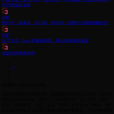
中产的生存法则
刘旷
招行守、浦发攻、交行缩、中信冲：信用卡江湖的四极分化
刘旷
别了飞书：SaaS 的黄金时代，随AI到来彻底落幕
倪叔的思考暗时间
0
锋巢网 | 次世代生活科技
原创优质独特互联网内容，体验国内外科技前沿产品。持续追
踪报道互联网领域：探索AI、新能源汽车、无人驾驶、科技
数码、智能家电、游戏、文娱、时尚、元宇宙等《 声明：*网
站自媒体投稿文章及图片版权归投稿作者所有，不代表锋巢网