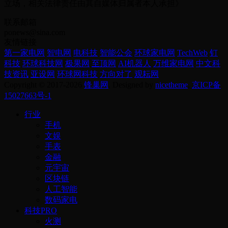
立场，相关法律责任由其自媒体归属者本人承担》
联系邮箱
ponews@sina.com
友情链接
第一家电网
智电网
电科技
智能公会
环球家电网
TechWeb
钉
科技
环球科技网
极果网
至顶网
AI机器人
万维家电网
中文科
技资讯
亚设网
环球网科技
方向对了
观耘网
Copyright © 2017-2026
锋巢网
. Designed by
nicetheme
.
京ICP备
15027663号-1
行业
手机
文娱
手表
金融
元宇宙
区块链
人工智能
数码家电
科技PRO
火测