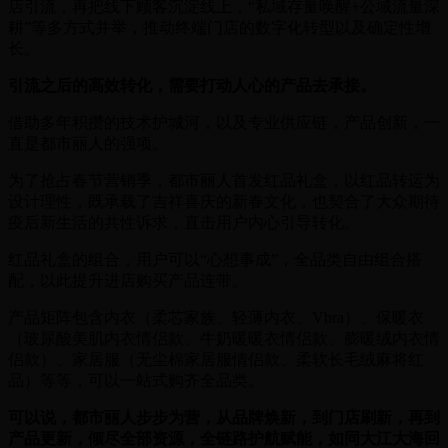
店引流，再把线下顾客沉淀线上，“私域存量唤醒+公域流量深
耕”等多方式并举，推动终端门店的数字化转型以及确定性增
长。
引流之后的高效转化，需要打动人心的产品去承接。
借助多年积攒的技术护城河，以及专业供应链，产品创新，一
直是都市丽人的强项。
为了抢占春节营销季，都市丽人首发红品礼盒，以红品转运为
设计理性，既承载了吉祥喜庆的新春文化，也契合了大众期待
疫后新生活的共性诉求，直击用户内心引导转化。
红品礼盒的组合，用户可以“心想事成”，全品类自由组合搭
配，以此提升进店购买产品连带。
产品矩阵包含内衣（柔芯家族、轻薄内衣、Vbra）、保暖衣
（玻尿酸美肌内衣情侣款、牛奶暖暖衣情侣款、膨暖绒内衣情
侣款）、家居服（无尘棉家居服情侣款、柔软长毛绒麻将红
品）等等，可以一站式购齐全品类。
可以说，都市丽人步步为营，从品牌焕新，到门店刷新，再到
产品更新，倾尽全部资源，全链路护航赋能，如同大江大海回