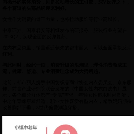
内循环的实体消费，则是拉动增长的主引擎，深V反弹之下，
各个赛道的头部品牌迎来利好。
女性作为消费的骨干力量，也将拉动服饰等行业高增长。
中泰证券、国泰君安等相继发布的研报称，服装行业有望在
2023Q2，实现全面的反弹复苏。
在内衣品类里，销量遥遥领先的都市丽人，可以全面承接反弹
红利。
与此同时，经此一疫，消费升级的浪潮里，理性消费渐成主
流，健康、舒适、专业消费理念成为大势所趋。
此前，都市丽人携手中国纺织品商业协会内衣委员会、京东服
饰、前瞻产业研究院联合发布的《中国女性内衣白皮书》显
示，各个细分群体都有“专属”需求：年轻女性追求时尚潮流，
中老年青睐穿着舒适，职业女性喜爱有型内衣，精致妈妈期待
改善胸部下垂，Z世代偏爱潮流穿搭。