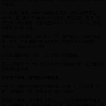
对主场。
2022年第二财季，lululemon的线上门店，营收贡献率高达
48.3%，超过电商平台的41.5%；同期，阿迪达斯、安踏、李
宁的线上营收贡献，分别为接近20%、17.6%、28.5%，显然，
线下都是绝对主场。
都市丽人也不例外。2022年上半年，都市丽人三大销售渠道
中，零售、向加盟商销售以及电子商务的收入占比分别为
46.90%、29.26%和20.56%。
自营和加盟的线下渠道，合计贡献了八成业绩。
而在疫后反弹中，都市丽人分布于中国的4000家，就是带来确
定性增长的主场。
对于线下渠道，都市丽人一贯高看。
一年前，都市丽人创始人郑耀南重回一线，启动“二次创业”
时，叩响的第一枪，就是走到一线门店调研。
巡店从早到晚，日常要走上几万步，连正常就餐的时间都没
有。这样的奔波，持续了整整一个月，高管的脚步踏遍了全国