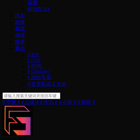
直播
科技PLAY
汽车
游戏
视觉
潮流
辣评
展会
# IFA
# CES
# AWE
# ChinaJoy
# 国际车展
# 世界机器人大会
# 苹果 #
# 三星 #
# 华为 #
# 小米 #
# 谷歌 #
财经故事会