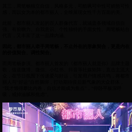
其三，周笔畅独立自信，风格多元，可酷飒可中性可娇憨可性
感，而以女为本的都市丽人，全维展现女性千方百面的美。
此前，都市丽人发起的百人群像代言，就涵盖各领域自信自
强、有前瞻力、自我意识、个性独特的千面女性。周笔畅站台
代言，又丰富了这一品牌内涵。
因此，都市丽人牵手周笔畅，不止外在的形象契合，更是内在
的价值契合、调性契合。
而周笔畅参演、都市丽人首发的《都市丽人就是你》品牌主题
歌，借道微博、微信、小红书、抖音等社媒矩阵，直击主流大
众，在节日氛围下传递爱与好运，引发用户情感共鸣，将都市
丽人与“好运”自然捆绑，打动期待疫后新气象的大众群体，
“我才懒得攀比内卷，自信才能成为焦点”，“仰卧平板深呼
吸，戒掉油腻和焦虑”。