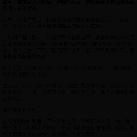
如今，都市丽人社区店、购物中心店、街边店等多种业态全面
开花，各有所长。
其中，离用户更近、租金等综合成本较低的社区店、下沉店
等，上位主场，成为加盟商降本增效的主选项。
一路陪伴都市丽人17年的江西省总熊电平，就很看好社区门店
以及下沉市场的机会，“只要把人经营好，建立温度，建立情
感，建立连接，下沉市场店面不仅租金低，而且离用户近，还
能带来高频刚需复购”。
对于未来，他相当乐观，“疫情之后，江西业绩，一定能重新
冲刺到最高峰的状态。”
在江西，开了17家都市丽人门店的加盟商胡华云，已经迫不及
待出手了。12月，在江西吉安、泰和等县城，她正在筹备开业
三家新店。
胡华云不是个例。
按照肖利华的判断，三年疫情之后，行业正在谷底，物业租金
降到低点，此时入场操底，恰好可以抓住反弹红利。因此，他
对于都市丽人的百城千店计划，也相当看好。