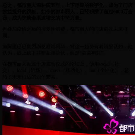
总之，都市丽人深耕四五年，上下呼应的数字化，成为了门店
效益提升的跳板。如今的都市丽人，已经积攒了超过6000万会
员，成为护航全渠道增长的中坚力量。
再叠加疫情之后的报复性消费，都市丽人的门店前景未来可
期。
前阿里巴巴集团副总裁肖利华，对这一趋势有着清醒认知，他
认为，线上线下并非互相替代，而是“美美与共”。
在都市丽人百城千店启动仪式的论坛上，他用social（社
交）、local（近场）、move（移动化）、me（个性化），总
结了未来门店的四个要素。