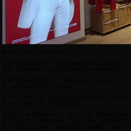
都市丽人线下门店全方位焕新
比如在门头等显眼位置，挂上周笔畅的“都市丽人 心想事成”
海报，凸显都市丽人“舒适又有型的专业内衣”的优势等等。
在满足相关条件的地区门店，都市丽人会在广告、货品、走
秀、会员沙龙等方面予以支持等等。
除了“提升颜值”之外，都市丽人也会倾尽品牌之力，借道探店
打卡&LBS导航引流，为门店拉新带客。
根据计划，都市丽人将在北京、深圳、广州、苏州等城市开设
线下门店活动，并将借道抖音、小红书、微信、微博等社交平
台，引导达人探店打卡，同步参与线下活动体验等，为线下门