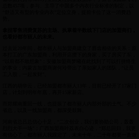
总数457项，参与、主导了中国多个内衣行业标准的制定，以
“舒适又有型的专业内衣”定位立身，提前卡位了这一消费趋
势。
拿捏零售消费复苏的主场、执掌着半数线下门店的加盟商们，
也看好都市丽人的未来。
过去近20年间，都市丽人与加盟商建立了唇齿相依的关系：原
本打工的广东加盟商，利用开店攒下的身家，买了房买了车，
“以前都不敢想象”；安徽加盟商梦曦在此找到了可以打拼终生
的事业；内蒙古加盟商谢何玲带出了亲如家人的团队，“让员
工入股，一起发财”。
江西的胡华云，已经加盟都市丽人13年，目前已经开了17家门
店，计划到明年年底，再开15家新店。
而郑耀南重回一线，也提振了都市丽人内部外部的士气。不少
省总，以及一线加盟商，都深受鼓舞。
河南省总吕总信心十足，“二次创业，我们要协助公司，轰轰
烈烈大干一场”；广西加盟商叶荔表白心迹，“郑总回归，我更
有信心了，都市丽人我跟定了，未来十年，二十年都要一直做