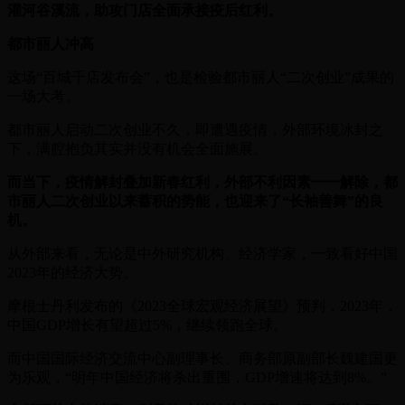
灌河谷溪流，助攻门店全面承接疫后红利。
都市丽人冲高
这场“百城千店发布会”，也是检验都市丽人“二次创业”成果的
一场大考。
都市丽人启动二次创业不久，即遭遇疫情，外部环境冰封之
下，满腔抱负其实并没有机会全面施展。
而当下，疫情解封叠加新春红利，外部不利因素一一解除，都
市丽人二次创业以来蓄积的势能，也迎来了“长袖善舞”的良
机。
从外部来看，无论是中外研究机构、经济学家，一致看好中国
2023年的经济大势。
摩根士丹利发布的《2023全球宏观经济展望》预判，2023年，
中国GDP增长有望超过5%，继续领跑全球。
而中国国际经济交流中心副理事长、商务部原副部长魏建国更
为乐观，“明年中国经济将杀出重围，GDP增速将达到8%。”