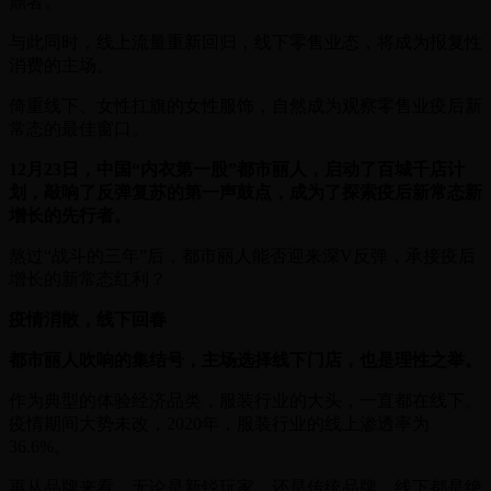
鼎者。
与此同时，线上流量重新回归，线下零售业态，将成为报复性
消费的主场。
倚重线下、女性扛旗的女性服饰，自然成为观察零售业疫后新
常态的最佳窗口。
12月23日，中国“内衣第一股”都市丽人，启动了百城千店计
划，敲响了反弹复苏的第一声鼓点，成为了探索疫后新常态新
增长的先行者。
熬过“战斗的三年”后，都市丽人能否迎来深V反弹，承接疫后
增长的新常态红利？
疫情消散，线下回春
都市丽人吹响的集结号，主场选择线下门店，也是理性之举。
作为典型的体验经济品类，服装行业的大头，一直都在线下。
疫情期间大势未改，2020年，服装行业的线上渗透率为
36.6%。
再从品牌来看，无论是新锐玩家，还是传统品牌，线下都是绝