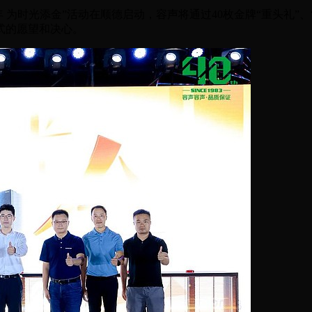
0年 为时光添金”活动在顺德启动，容声将通过40枚金牌“重头礼”
式的愿望和决心。