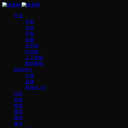
行业
手机
文娱
手表
金融
元宇宙
区块链
人工智能
数码家电
科技PRO
火测
直播
科技PLAY
汽车
游戏
视觉
潮流
辣评
展会