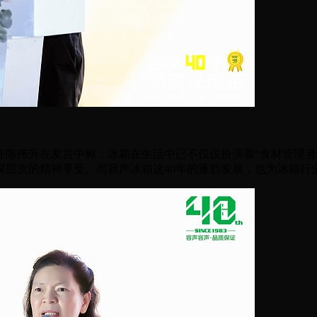
任陈伟升在发言中称，冰箱在生活中已不仅仅扮演着“食材管理者
深层次的精神享受。而容声冰箱这40年的蓬勃发展，也为冰箱行