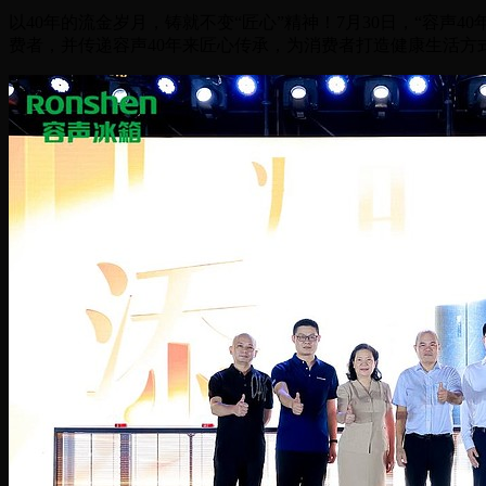
以40年的流金岁月，铸就不变“匠心”精神！7月30日，“容声4
费者，并传递容声40年来匠心传承，为消费者打造健康生活方