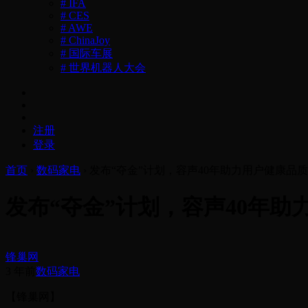
# IFA
# CES
# AWE
# ChinaJoy
# 国际车展
# 世界机器人大会
注册
登录
首页
›
数码家电
›
发布“夺金”计划，容声40年助力用户健康品
发布“夺金”计划，容声40年助
锋巢网
3 年前
数码家电
【锋巢网】