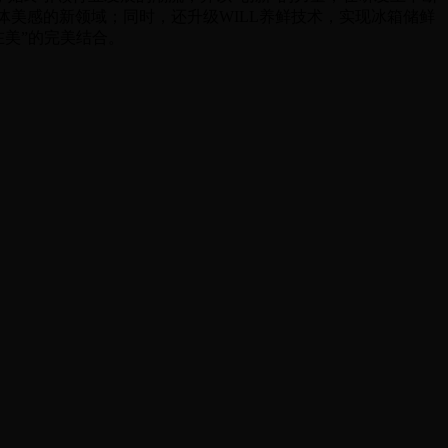
体美感的新领域；同时，还升级WILL养鲜技术，实现冰箱储鲜
在美”的完美结合。