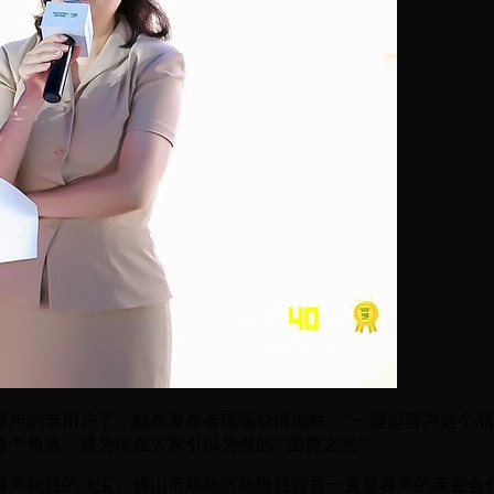
容声的老用户了，她在发布会现场动情地称：“一提起容声这个
个角落，成为现在大家引以为傲的“‘国货之光’”。
声制胜的法宝。佛山市顺德区德隆胜百货一直是容声的亲密合作伙