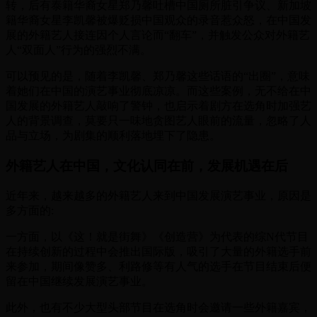
转，后有泰籍华裔女星郑乃馨吐槽中国厕所脏引争议、新加坡
籍华裔女星李凯馨被爆贬损中国观众的录音惹众怒，在中国发
展的外籍艺人接连因个人言论而“翻车”，并触发公众对外籍艺
人“双面人”行为的强烈不满。
可以预见的是，随着李凯馨、郑乃馨这些话语的“出圈”，意味
着她们在中国的演艺事业彻底凉凉。而这些案例，无不给在中
国发展的外籍艺人敲响了警钟，也启示着剧方在选角时加强艺
人的背景调查，莫要只一味地贪图艺人眼前的流量，忽略了人
品与立场，为剧集的顺利落地埋下了隐患。
外籍艺人在中国，文化认同在前，发展机遇在后
近年来，越来越多的外籍艺人来到中国发展演艺事业，原因是
多方面的:
一方面，以《这！就是街舞》《创造营》为代表的综N代节目
在持续创新的过程中会推出国际版，吸引了大量的外籍选手前
来参加，期间像赞多、利路修等有人气的选手在节目结束后便
留在中国继续发展演艺事业。
此外，也有不少大型头部节目在选角时会邀请一些外籍嘉宾，