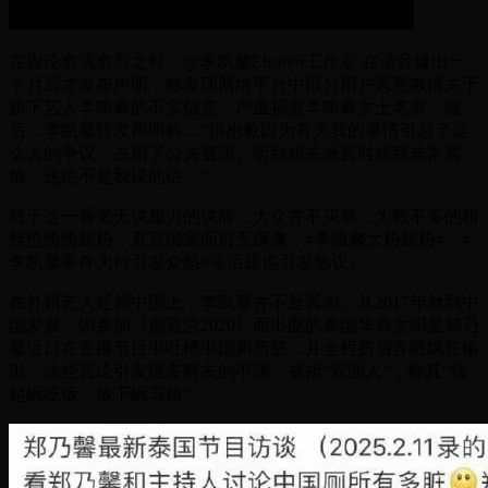
在舆论愈演愈烈之时，@李凯馨Eleanor工作室 在录音爆出一
个月后才发布声明，称发现网络平台中部分用户恶意散播关于
旗下艺人李凯馨的不实信息，严重损害李凯馨女士名誉。随
后，李凯馨转发声明称：“很抱歉因为有关我的事情引起了这
么大的争议，占用了公共资源。听到相关录音时候我非常震
惊，这绝不是我说的话。”
对于这一番毫无说服力的说辞，大众并不买单，为数不多的粉
丝也纷纷脱粉，直言国家面前无偶像，#李凯馨大粉脱粉#、#
李凯馨事件为何引发众怒#等话题也引发热议。
在外籍艺人贬损中国上，李凯馨并不是孤例。从2017年就到中
国发展、因参加《创造营2020》而出圈的泰国华裔女明星郑乃
馨近日在直播节目中吐槽中国厕所脏，并全程挤眉弄眼疯狂输
出，这些言论引发很多网友的不满，被指“双面人”，称其“端
起碗吃饭，放下碗骂娘”。