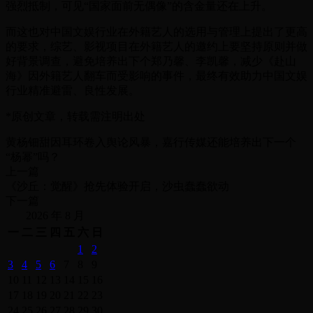
强烈抵制，可见“国家面前无偶像”的含金量还在上升。
而这也对中国文娱行业在外籍艺人的选用与管理上提出了更高
的要求，综艺、影视项目在外籍艺人的邀约上要坚持原则并做
好背景调查，避免培养出下个郑乃馨、李凯馨，减少《赴山
海》因外籍艺人翻车而受影响的事件，最终有效助力中国文娱
行业精准避雷、良性发展。
*原创文章，转载需注明出处
黄杨钿甜因耳环卷入舆论风暴，嘉行传媒还能培养出下一个
“杨幂”吗？
上一篇
《沙丘：觉醒》抢先体验开启，沙虫蠢蠢欲动
下一篇
2026 年 8 月
一
二
三
四
五
六
日
1
2
3
4
5
6
7
8
9
10
11
12
13
14
15
16
17
18
19
20
21
22
23
24
25
26
27
28
29
30