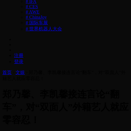
# IFA
# CES
# AWE
# ChinaJoy
# 国际车展
# 世界机器人大会
注册
登录
首页
›
文娱
›
郑乃馨、李凯馨接连言论“翻车”，对“双面人”外
籍艺人就应零容忍！
郑乃馨、李凯馨接连言论“翻
车”，对“双面人”外籍艺人就应
零容忍！