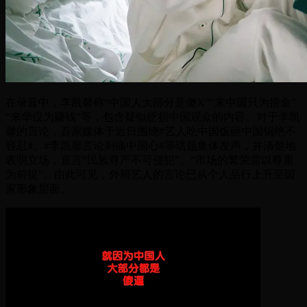
在录音中，李凯馨称“中国人大部分是傻X”“来中国只为捞金”
“来华仅为赚钱”等，包含疑似贬损中国观众的内容。对于李凯
馨的言论，百家媒体于近日围绕#艺人吃中国饭砸中国锅绝不
容忍#、#李凯馨言论刺痛中国心#等话题集体发声，并清楚地
表明立场，直言“民族尊严不可侵犯”、“市场的繁荣需以尊重
为前提”。由此可见，外籍艺人的言论已从个人品行上升至国
家形象层面。