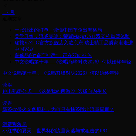
31
« 7 月
近期文章
一张让出的订单，读懂中国车企出海格局
美学升维，流畅突破：荣耀MagicOS11双架构重塑体验
瑞族V-ZUG官方旗舰店入驻京东 瑞士精工品质家电走进
中国家庭
奢侈品的“资产神话”，正在双向褪色
中文说唱第十年，《说唱巅峰对决2026》何以始终年轻
中文说唱第十年，《说唱巅峰对决2026》何以始终年轻
读娱
跳出熟悉公式，《这是我的西游2》选择向内生长
读娱
新茶饮带火众多原料，为何只有抹茶跳出流量周期？
消费观象局
小红书的夏天：世界杯的流量豪赌与被狙击的IPO