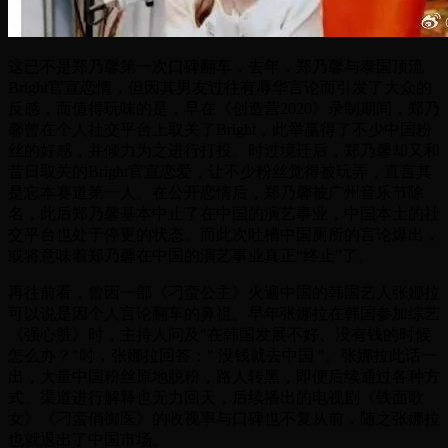
这已不是郑乃馨第一次口碑翻车，去年，郑乃馨与泰国顶流
Bright官宣恋情，但因其男友过往有辱华言论而引发了大众的
反感，而值得玩味的是，早在《创造营2020》录制期间，郑乃
馨曾在个人社交平台上取关了Bright，此举赢得了不少中国粉
丝的好感，并倾力为之进行打投。时过境迁后，郑乃馨却又和
昔日取关的Bright官宣恋爱，让不少粉丝觉得被玩弄，直言其
是忘本赛道第一人。在公开恋情后，郑乃馨被广州音乐节除
名，此后郑乃馨基本中止了在中国的演艺事业，中国本土的社
交平台也处于停更的状态。而此次吐槽中国厕所的言论爆出，
或将意味着郑乃馨在中国的演艺事业真正“终止”了。
再往前看，曾因一部《刁蛮公主》火遍中国的韩国艺人张娜拉
可以说是因个人言论翻车的鼻祖。早年张娜拉在韩国参加综艺
《强心脏》时，主持人问及"在韩国发展不好、没有钱的时候
怎么办？"时，张娜拉回答：" 没钱就去中国 "。张娜拉此话一
出，大量中国粉丝原地脱粉，路人转黑，即便后续通过各种方
式、渠道进行解释也无力回天，后续播出的电视剧《铁面歌
女》《刁蛮俏御医》的收视率与口碑也不复从前，随之张娜拉
也就退出了中国市场。