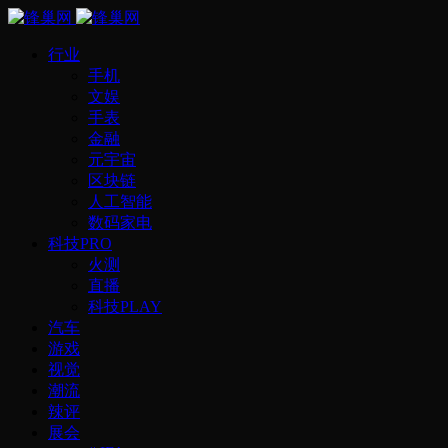
行业
手机
文娱
手表
金融
元宇宙
区块链
人工智能
数码家电
科技PRO
火测
直播
科技PLAY
汽车
游戏
视觉
潮流
辣评
展会