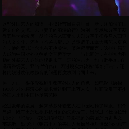
这些外国艺人的加盟，不仅让节目自身耳目一新，还加强了国
际文化的交流。以《妻子的浪漫旅行》为例，李承铉分享了获
得五星卡的经历，胡静的马来西亚丈夫则分享了很多马来西亚
的人文文化。还有《爸爸去哪儿》曾邀请了加拿大籍艺人夏克
立，他的育儿理念也有不少关注。某种程度而言，这些外籍艺
人成为中国对外交往的文艺桥梁之一。与此同时，有些实力强
劲的外籍艺人亦给内娱带来了一定的冲击力，如《歌手2024》
邀请香缇莫、亚当·兰伯特)，因过硬实力被称“降维打击”，还
将内娱过度依赖修音的问题再度放到台面上来。
另一方面，很多影视剧里都有外国人的角色，如电影《唐探
1900》对外籍演员的需求量达到了上万人次，故而吸引了不少
外国人来到中国逐梦演艺圈。
经过数年的发展，越来越多外籍艺人在中国站稳了脚跟。稍作
盘点，既有出演过很多抗日剧的矢野浩二、出演过《杜拉拉升
职记》《蜗居》《跨过鸭绿江》等影视剧的美国演员史蒂文 ·
韦德斯、出演过《狙击手》的美国人曹操等相对资深的外籍艺