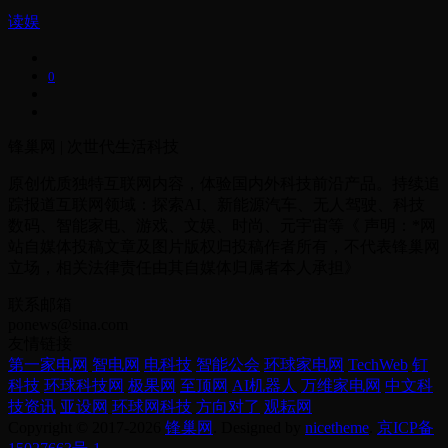
读娱
0
锋巢网 | 次世代生活科技
原创优质独特互联网内容，体验国内外科技前沿产品。持续追
踪报道互联网领域：探索AI、新能源汽车、无人驾驶、科技
数码、智能家电、游戏、文娱、时尚、元宇宙等《 声明：*网
站自媒体投稿文章及图片版权归投稿作者所有，不代表锋巢网
立场，相关法律责任由其自媒体归属者本人承担》
联系邮箱
ponews@sina.com
友情链接
第一家电网
智电网
电科技
智能公会
环球家电网
TechWeb
钉
科技
环球科技网
极果网
至顶网
AI机器人
万维家电网
中文科
技资讯
亚设网
环球网科技
方向对了
观耘网
Copyright © 2017-2026
锋巢网
. Designed by
nicetheme
.
京ICP备