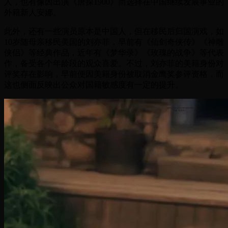
人，也有像因出演《唐探1900》而选择在中国继续发展事业的
外籍新人安娜。
此外，还有一些演员原本是中国人，但在移民后归国演戏，如
10岁随母亲移民美国的刘亦菲，早前有《仙剑奇侠传》《神雕
侠侣》等经典作品，近年有《梦华录》《玫瑰的战争》等代表
作，备受各个年龄段的观众喜爱。不过，刘亦菲的美籍身份对
评奖存在影响，早前便因美籍身份被取消金鹰奖参评资格，而
这也侧面反映出公众对国籍敏感度有一定的提升。