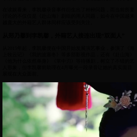
在读娱看来，李凯馨录音事件衍生出了种种问题，而当前所要
讨论的不仅仅是《赴山海》剧组的用人问题，如今在中国越来
越庞大的外籍艺人群体同样应该受到关注。
从郑乃馨到李凯馨，外籍艺人接连出现“双面人”
从2015年起，李凯馨便在中国开始发展演艺事业，参演了《海
上牧云记》《我的波塞冬》等多部影视作品，还有《赴山海》
《他为什么依然单身》《掌中刃》等待播剧，树立了不错的艺
人形象，但李凯馨前助理在4月曝光一段录音让她的真实面目
展现在大众面前。