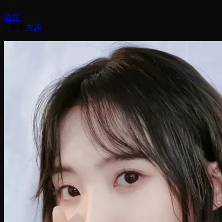
读娱
1 年前
文娱