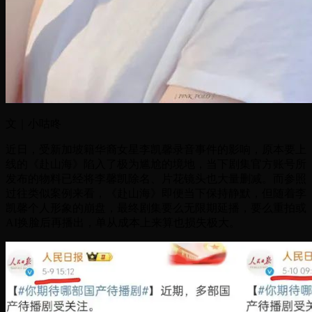
文｜小咕咚
近日，受新加坡籍华裔女星李凯馨录音事件的影响，原本要上
线的《赴山海》陷入了极为尴尬的境地，当下剧集官方账号所
发布的物料已经将李馨凯除名、片花镜头也大量删减。而参照
过往类似案例来看，《赴山海》即便当下保持静默，但随着李
凯馨个人形象的崩盘，最终剧集要么无限期延播，要么重拍或
AI换脸后再播出，单从成本上来算也损失极大。