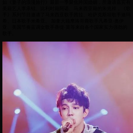
如《妻子的浪漫旅行》最新一季聚焦跨国婚姻，所邀请嘉宾有
美籍艺人李承铉、比利时籍阿诺、马来西亚籍的朱兆祥，《歌
手》系列节目邀请了马来西亚歌手茜拉、哈萨克斯坦歌手迪玛
希、日本歌手米希亚、 加拿大籍摩洛哥裔歌手凡希亚·奥伊
亚、美国节奏蓝调女歌手香缇·莫等来自各个国家实力强劲的
歌手。