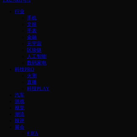
15027663号-1
行业
手机
文娱
手表
金融
元宇宙
区块链
人工智能
数码家电
科技PRO
火测
直播
科技PLAY
汽车
游戏
视觉
潮流
辣评
展会
# IFA