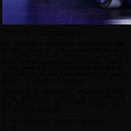
【智美大五座SUV风云T9L正式开启盲订】
同时，奇瑞正式公布“智能座舱升级”“驾驶辅助升级”和“续航
能力升级”三大升级计划，让更多人体验AI普惠带来的美好生
活。灵犀智舱计划在2026年一季度实现全品牌全系主力车型全
面上车；猎鹰智驾在2026年将有超35款车型搭载；增混车型实
现200km+的纯电续航。此外，奇瑞还在室外展区设置智驾体
验区，邀请媒体、用户和嘉宾亲身体验奇瑞智驾“第一梯队”的
硬核实力，让AI技术价值“看得见摸得着”。
AI的终极意义，是让技术普惠大众。奇瑞正以AI加速重构核
心产业，着手“造好AI产品、用好AI工具、建好AI生态”三件
大事，创造一个全新的、人机共存的世界，共同迎接“科技有
AI，生活有大爱”的美好未来。
宏大叙事的创业的时代，互联网需要更多Demumu
上一篇