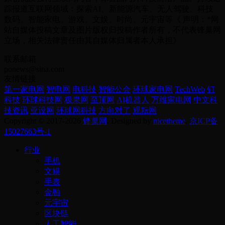
踪报道互联网领域：探索AI、新能源汽车、无人驾驶、科技
数码、智能家电、游戏、文娱、时尚、元宇宙等《 声明：*网
站自媒体投稿文章及图片版权归投稿作者所有，不代表锋巢网
立场，相关法律责任由其自媒体归属者本人承担》
联系邮箱
ponews@sina.com
友情链接
第一家电网
智电网
电科技
智能公会
环球家电网
TechWeb
钉
科技
环球科技网
极果网
至顶网
AI机器人
万维家电网
中文科
技资讯
亚设网
环球网科技
方向对了
观耘网
Copyright © 2017-2026
锋巢网
. Designed by
nicetheme
.
京ICP备
15027663号-1
行业
手机
文娱
手表
金融
元宇宙
区块链
人工智能