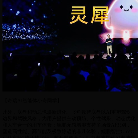
【奇瑞AI智能体小奇同学】
此外，底盘和动总也焕新进化。飞鱼数智底盘以AI重塑驾驭
边界和驾驶风格，为用户提供主动预防、个性驾乘、动态优化
和人车合一的用车体验；鲲鹏无感增混支持多场景AI识别，
塑造高性能、高节能及极致静谧的非凡体验，鲲鹏智控C-iVC
可让车辆“越开越好开，越开越想开”；动力电池搭载AI电池数