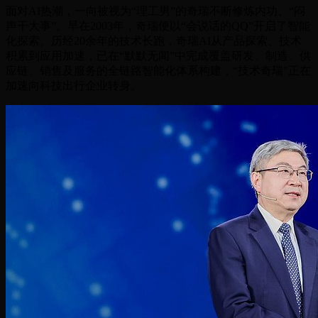
面对AI热潮，一向被视为“理工男”的奇瑞不断修炼内功、“闷
声干大事”。早在2003年，奇瑞便以“会说话的QQ”开启了智能
化探索。历经20余年的技术长跑，奇瑞AI从产品探索、技术
积累到应用加速，已在“默默无闻”中完成覆盖研发、制造、供
应链、销售及服务的全链路智能化体系构建，“技术奇瑞”正在
加速向科技出行企业转身。