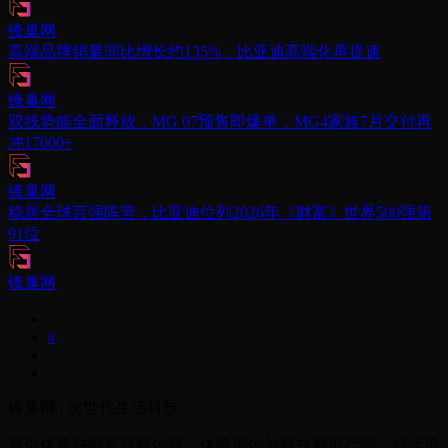
锋巢网
高端品牌销量同比增长约135%，比亚迪高端化再提速
锋巢网
双线势能全面释放，MG 07预售即爆单，MG4家族7月交付再
冲17000+
锋巢网
稳居全球百强阵营，比亚迪位列2026年《财富》世界500强第
91位
锋巢网
0
锋巢网 | 次世代生活科技
原创优质独特互联网内容，体验国内外科技前沿产品。持续追