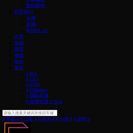
数码家电
科技PRO
火测
直播
科技PLAY
汽车
游戏
视觉
潮流
辣评
展会
# IFA
# CES
# AWE
# ChinaJoy
# 国际车展
# 世界机器人大会
# 苹果 #
# 三星 #
# 华为 #
# 小米 #
# 谷歌 #