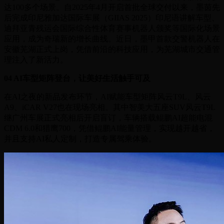
达100多个场景。自2025年4月开启首批全球交付以来，墨茵先
后完成印尼雅加达国际车展（GIIAS 2025）印尼语讲解车型、
迪拜亚青残运会国际综合性体育赛事机器人颁奖等国际化场景
应用，成为奇瑞新的增长曲线。近日，墨甲首款交警机器人在
安徽芜湖正式上岗，凭借前沿的科技应用，为芜湖城市交通管
理注入了新活力。
04 AI车型矩阵登台，让美好生活触手可及
在AI之夜的新品发布环节，AI赋能车型矩阵风云T9L、风云
A9、iCAR V27也在现场亮相。其中智美大五座SUV风云T9L
继广州车展正式亮相后开启盲订，车辆搭载鲲鹏AI超能电混
CDM 6.0和猎鹰700，凭借鲲鹏AI能量管理，实现越开越省，
并且支持AI私人定制，打造专属驾乘体验。