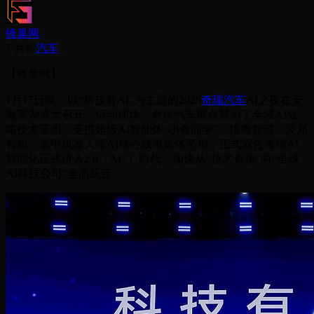
锋巢网
7 月前
汽车
【锋巢网】
1月17日晚，以“科技有AI”为主题的2026
奇瑞汽车
AI之夜在安
徽芜湖盛大召开。活动现场，奇瑞汽车重点展示了全域AI战
略技术蓝图，更携超级AI智能体“小奇同学”、猎鹰智驾、灵犀
智舱、墨甲机器人等AI核心成果集体亮相，正式宣告奇瑞AI
智能化正式进入2.0（AI+）时代，加速从“技术奇瑞”向“全球
AI科技公司”全面跃迁。