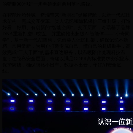
的猎鹰900也进一步明确乘商两用落地路径。
在智能座舱领域，奇瑞带来“新朋友”灵犀智舱，以新一代AI技
术架构，完成交互变革、类人记忆和隐私保护三维升级，打造
好看、好用、有创新的“智能空间”。交互层面，奇瑞基于品牌
DNA重新打磨UI交互，并重磅推出超级AI智能体——“小奇同
学”，基于新一代AI架构，凭借类人记忆框架，确保记忆不断
档、常用常新，为用户打造专属自己、懂自己的超级助手，高
效完成“千人千面”的需求直达服务，以温暖陪伴兑现科技温
度；在隐私安全层面，奇瑞以满足GDPR高标准要求夯实隐私
保护防线，确保隐私不出车、数据不出云，守好AI安全底
线。