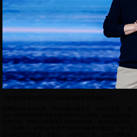
【奇瑞汽车股份有限公司副总裁谢保军在现场讲话】
猎鹰智驾自发布以来，产品体验不断提升。此次AI之夜，“老
朋友”猎鹰智驾带来体验升级与序列产品升级，加速推进高阶
智驾平权。猎鹰500新增城区导航辅助驾驶，实现“油电同智，
入门即城区”；猎鹰700带来产品序列升级再添新成员，进一步
推动高阶智驾普及；承载L3、L4级驾驶方案，支持商乘两用