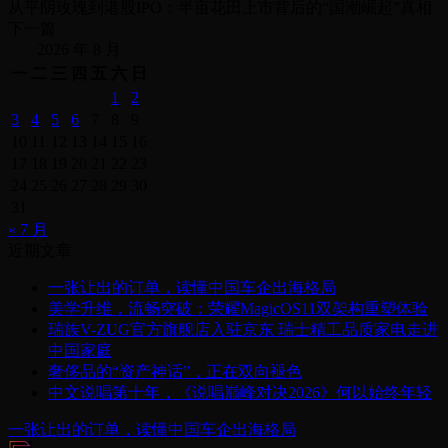
从平阴玫瑰到港股IPO：半亩花田上市背后的“国潮崛起”真相
下一篇
2026 年 8 月
一
二
三
四
五
六
日
1
2
3
4
5
6
7
8
9
10
11
12
13
14
15
16
17
18
19
20
21
22
23
24
25
26
27
28
29
30
31
« 7 月
近期文章
一张让出的订单，读懂中国车企出海格局
美学升维，流畅突破：荣耀MagicOS11双架构重塑体验
瑞族V-ZUG官方旗舰店入驻京东 瑞士精工品质家电走进
中国家庭
奢侈品的“资产神话”，正在双向褪色
中文说唱第十年，《说唱巅峰对决2026》何以始终年轻
一张让出的订单，读懂中国车企出海格局