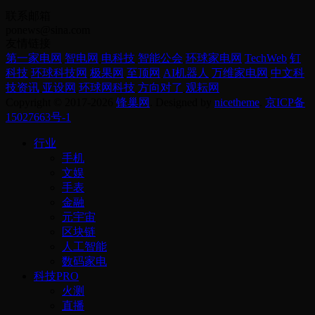
联系邮箱
ponews@sina.com
友情链接
第一家电网
智电网
电科技
智能公会
环球家电网
TechWeb
钉
科技
环球科技网
极果网
至顶网
AI机器人
万维家电网
中文科
技资讯
亚设网
环球网科技
方向对了
观耘网
Copyright © 2017-2026
锋巢网
. Designed by
nicetheme
.
京ICP备
15027663号-1
行业
手机
文娱
手表
金融
元宇宙
区块链
人工智能
数码家电
科技PRO
火测
直播