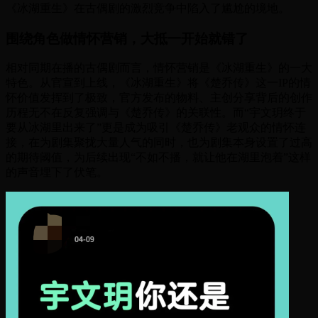
《冰湖重生》在古偶剧的激烈竞争中陷入了尴尬的境地。
围绕角色做情怀营销，大抵一开始就错了
相对同期在播的古偶剧而言，情怀营销是《冰湖重生》的一大
特色。从官宣到上线，《冰湖重生》将《楚乔传》这一IP的情
怀价值发挥到了极致，官方发布的物料、主创分享背后的创作
历程无不在反复强调与《楚乔传》的关联性。而“宇文玥终于
要从冰湖里出来了”更是成为吸引《楚乔传》老观众的情怀连
接，在为剧集聚拢大量人气的同时，也为剧集本身设置了过高
的期待阈值，为后续出现“不如不播，就让他在湖里泡着”这样
的声音埋下了伏笔。