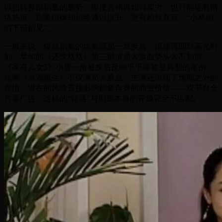
以扭转整部剧集的颓势。即便营销再如何卖力，也只能徒有网
络热度，剧集口碑却始终难以提升，更有粉丝直言：“小林咱
们下部剧见”。
一般来说，爆款剧集的续集演员一旦换角，很难再回到高光时
刻，早年的《还珠格格》第三部演员大换血势头大不如前、
《家有儿女3》小雪一角被换后反响平平等皆是典型的案例。
此番《冰湖重生》不仅演员大换血，主演还出现了预期之外的
舆情，潜在的风险直接影响剧集自身的商业价值——双平台全
片零广告，这样的“待遇”与剧集本身的评级完全不匹配。