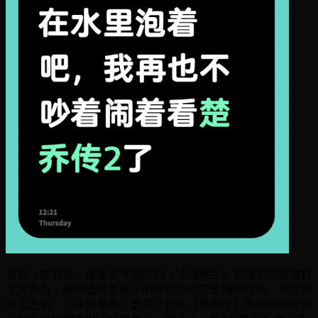
顶着《楚乔传》续集名号播出的《冰湖重生》在演员层面进行
了大换血，围绕选角所展开的营销亦不忘走情怀路线。在官宣
演员之初，《冰湖重生》选用了曾在《楚乔传》里饰演幼年楚