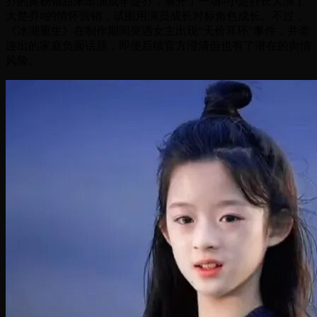
乔的黄杨钿甜来出演成年楚乔，展开了一场#小楚乔长大演了
大楚乔#的情怀营销，试图用演员成长对标角色成长。不过，
《冰湖重生》在制作期间突遇女主出现“天价耳环”事件，并牵
连出的家庭负面话题，即便后续官方澄清但也有了潜在的舆情
风险。