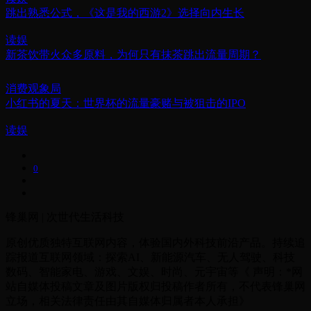
跳出熟悉公式，《这是我的西游2》选择向内生长
读娱
新茶饮带火众多原料，为何只有抹茶跳出流量周期？
消费观象局
小红书的夏天：世界杯的流量豪赌与被狙击的IPO
读娱
0
锋巢网 | 次世代生活科技
原创优质独特互联网内容，体验国内外科技前沿产品。持续追
踪报道互联网领域：探索AI、新能源汽车、无人驾驶、科技
数码、智能家电、游戏、文娱、时尚、元宇宙等《 声明：*网
站自媒体投稿文章及图片版权归投稿作者所有，不代表锋巢网
立场，相关法律责任由其自媒体归属者本人承担》