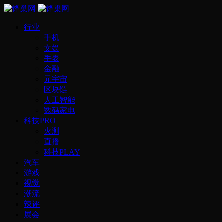
行业
手机
文娱
手表
金融
元宇宙
区块链
人工智能
数码家电
科技PRO
火测
直播
科技PLAY
汽车
游戏
视觉
潮流
辣评
展会