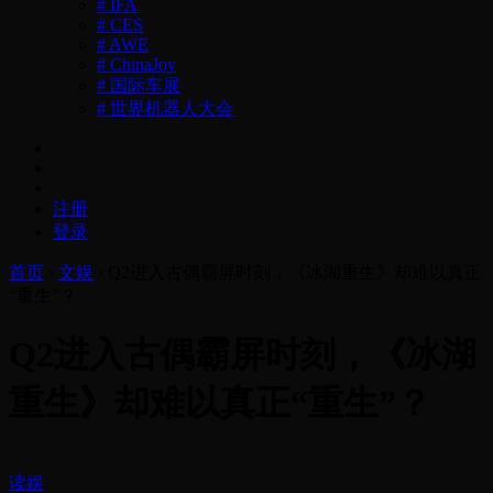
# IFA
# CES
# AWE
# ChinaJoy
# 国际车展
# 世界机器人大会
注册
登录
首页
›
文娱
›
Q2进入古偶霸屏时刻，《冰湖重生》却难以真正
“重生”？
Q2进入古偶霸屏时刻，《冰湖
重生》却难以真正“重生”？
读娱