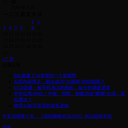
下一篇
2026 年 8 月
一
二
三
四
五
六
日
1
2
3
4
5
6
7
8
9
10
11
12
13
14
15
16
17
18
19
20
21
22
23
24
25
26
27
28
29
30
31
« 7 月
近期文章
B站暴露了AI变现的一个新视野
头部内容博主，都会成为“AI课程”的经销商？
CCD逆袭：被手机淘汰的相机，如今炒成硬通货
半年狂甩500亿！中银、招联、蚂蚁消金“断腕”出清，谁
在裸泳？
物理AI改写追觅的成长逻辑
中文说唱第十年，《说唱巅峰对决2026》何以始终年轻
读娱