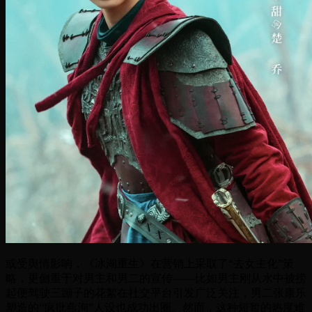
或受舆情影响，《冰湖重生》在营销上采取了“去女主化”策
略，更侧重于对男主和男二的宣传——比如男主刚从水中被捞
起便驾驶三蹦子的花絮在社交平台引发广泛关注，男二张康乐
塑造的“疯批燕洵”人设也成功出圈。然而，这种短暂的热度难