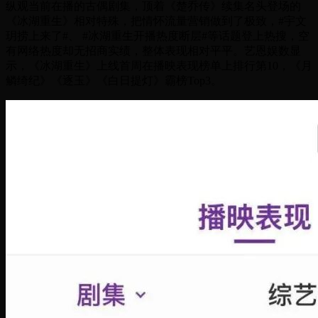
纵观当前在播的古偶剧集，顶着《楚乔传》续集名头登场的
《冰湖重生》相对特殊，把情怀流量营销做到了极致，#宇文
玥捞上来了#、 #冰湖重生开播热度断层#等话题登上热搜，空
有网络热度却无招商实绩，整体表现相对平平。艺恩娱数显
示，《冰湖重生》上线首周在播映表现榜单上排行第10，《月
鳞绮纪》《逐玉》《白日提灯》霸榜Top3。