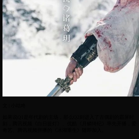
文 | 小咕咚
如果说Q1是年代剧的主场，那么Q2则进入了古偶剧的霸屏时
刻，腾讯视频《白日提灯》、优酷《月鳞绮纪》率先开播，爱
奇艺、腾讯视频拼播的《冰湖重生》随即加入。