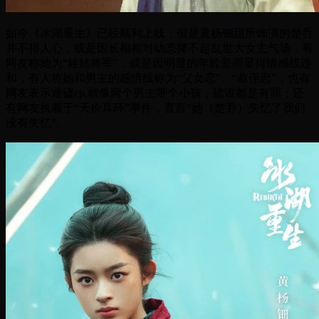
如今《冰湖重生》已经顺利上线，但是黄杨钿甜所饰演的楚乔
并不得人心，或是因长相相对幼态撑不起乱世大女主气场，有
网友称她为“娃娃将军”，或是因明显的年龄差而显得情感线违
和，有人将她和男主的感情线称为“父女恋”、“叔侄恋”，也有
网友表示难磕cp,就像两个男主带个小孩，磕谁都是有罪；还
有网友执着于“天价耳环”事件，直言“她（楚乔）失忆了我们
没有失忆”。