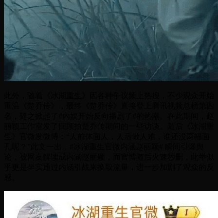
此外，随着《冰湖重生》因各种争议频上热搜，不少观众开始
重温《楚乔传》，最终《楚乔传》直接登上腾讯视频总榜第四
名，随之掀起了#内娱开始反向播剧了#的热潮。在此期间，赵
丽颖工作室发了回顾拍楚乔传期间的一些访谈。随后《冰湖重
生》官微发微博：“人前体面人，人后做人难，谁还没两幅面
孔呢？”此文一出，#冰湖重生官微内涵赵丽颖# 瞬间引爆舆
论，被网友解读成内涵赵丽颖，而官博随后火速秒删，此举似
乎更是坐实通过内涵引战来换取流量，进一步加剧了观众的反
感。