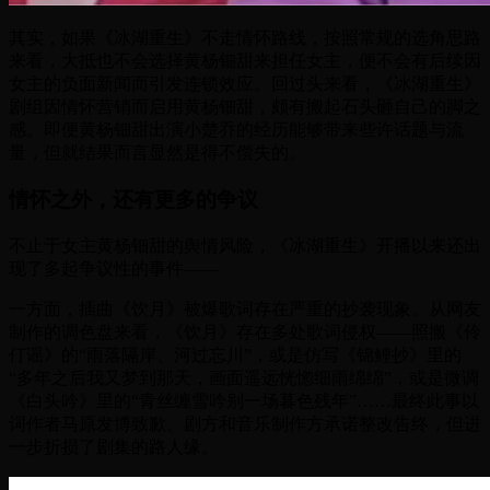
其实，如果《冰湖重生》不走情怀路线，按照常规的选角思路
来看，大抵也不会选择黄杨钿甜来担任女主，便不会有后续因
女主的负面新闻而引发连锁效应。回过头来看，《冰湖重生》
剧组因情怀营销而启用黄杨钿甜，颇有搬起石头砸自己的脚之
感。即便黄杨钿甜出演小楚乔的经历能够带来些许话题与流
量，但就结果而言显然是得不偿失的。
情怀之外，还有更多的争议
不止于女主黄杨钿甜的舆情风险，《冰湖重生》开播以来还出
现了多起争议性的事件——
一方面，插曲《饮月》被爆歌词存在严重的抄袭现象。从网友
制作的调色盘来看，《饮月》存在多处歌词侵权——照搬《伶
仃谣》的“雨落隔岸、河过忘川”，或是仿写《锦鲤抄》里的
“多年之后我又梦到那天，画面遥远恍惚细雨绵绵”，或是微调
《白头吟》里的“青丝缠雪吟别一场暮色残年”……最终此事以
词作者马原发博致歉、剧方和音乐制作方承诺整改告终，但进
一步折损了剧集的路人缘。