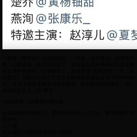
一面是《楚乔传》的高热翻红，一面是《冰湖重生》的争议不
断、口碑遇冷。两相对比之下，原本想以情怀营销在近期古偶
剧竞争中突围的《冰湖重生》，如今更显“四面楚歌”。而《冰
湖重生》问题的症结不仅是女主的舆情风险以及现下的种种争
议，还在于剧集本身不达观众预期，故而即便顺利播出，难以
做到真正意义上的“重生”。
*原创文章，转载需注明出处
全域自研的硬核实力：零跑D19售价21.98万起，重塑旗舰平权
新时代
上一篇
亚马逊以AI迎接跨境电商3.0时代