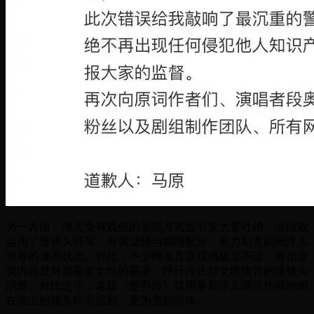
另一方面，淳儿受辱戏份的呈现方式也引发大量吐槽。这段戏
运用了慢镜头特写、唯美滤镜与煽情配乐，着力刻意刻画淳儿
受辱的凄美状态。对此，不少网友直言观感极度不适，直指这
类内容是对屏幕前女性的霸凌，呼吁停止对女性痛苦的慢镜头
消费。对比之下，老版《楚乔传》仅用事后淳儿满目伤痕地倒
在地上的镜头暗示悲剧，更为克制得体。