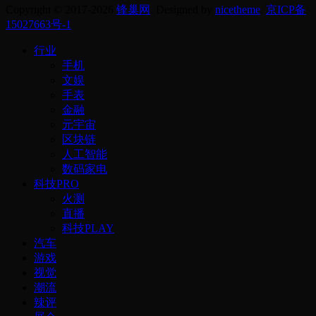
Copyright © 2017-2026
锋巢网
. Designed by
nicetheme
.
京ICP备
15027663号-1
行业
手机
文娱
手表
金融
元宇宙
区块链
人工智能
数码家电
科技PRO
火测
直播
科技PLAY
汽车
游戏
视觉
潮流
辣评