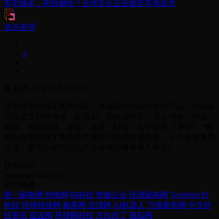
车型越多，死得越快？全球车企正在抛弃车海战术
道总有理
0
锋巢网 | 次世代生活科技
原创优质独特互联网内容，体验国内外科技前沿产品。持续追
踪报道互联网领域：探索AI、新能源汽车、无人驾驶、科技
数码、智能家电、游戏、文娱、时尚、元宇宙等《 声明：*网
站自媒体投稿文章及图片版权归投稿作者所有，不代表锋巢网
立场，相关法律责任由其自媒体归属者本人承担》
联系邮箱
ponews@sina.com
友情链接
第一家电网
智电网
电科技
智能公会
环球家电网
TechWeb
钉
科技
环球科技网
极果网
至顶网
AI机器人
万维家电网
中文科
技资讯
亚设网
环球网科技
方向对了
观耘网