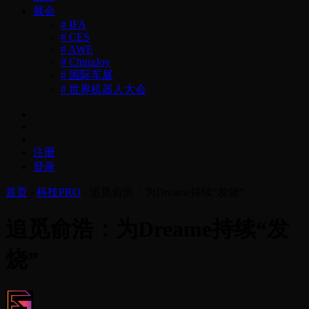
展会
# IFA
# CES
# AWE
# ChinaJoy
# 国际车展
# 世界机器人大会
注册
登录
首页
›
科技PRO
›
追觅俞浩：为Dreame持续“发烧”
追觅俞浩：为Dreame持续“发
烧”