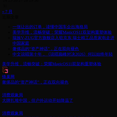
24
25
26
27
28
29
30
31
« 7 月
近期文章
一张让出的订单，读懂中国车企出海格局
美学升维，流畅突破：荣耀MagicOS11双架构重塑体验
瑞族V-ZUG官方旗舰店入驻京东 瑞士精工品质家电走进
中国家庭
奢侈品的“资产神话”，正在双向褪色
中文说唱第十年，《说唱巅峰对决2026》何以始终年轻
美学升维，流畅突破：荣耀MagicOS11双架构重塑体验
锋巢网
奢侈品的“资产神话”，正在双向褪色
消费观象局
大牌扎堆中国，但户外运动开始降温了
消费观象局