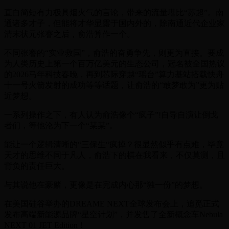
直白简短有力极具烟火气的言论，带来的流量堪比“苏超”。南
通诸多才子，但能将才华显露于国内外的，除南通近代企业家
清末状元张謇之后，俞浩算作一个。
不同张謇的“实业救国”，俞浩的奋勇争先，则更为直接。要成
为人类历史上第一个百万亿美元的生态公司，冠名被全国热议
的2026马年科技春晚，再到芯际穿越“瑶台”算力基站搭载快舟
十一号火箭发射的成功等等话题，让俞浩的“敢梦敢为”更为贴
近梦想。
一系列操作之下，有人认为俞浩像个“疯子”!自导自演让倒戈
者们，等他沦为下一个“某某”。
能让一个逻辑清晰的“三保生“疯掉？很显然似乎有点难，毕竟
天才的思维不同于凡人，俞浩下的棋在我看来，不仅莫测，且
背负的责任巨大。
与其说他在豪赌，更像是在完成内心那“独一份”的梦想。
在美国硅谷举办的DREAME NEXT全球发布会上，追觅正式
发布高端新能源品牌“星空计划”，并发售了全新概念车Nebula
NEXT 01 JET Edition！