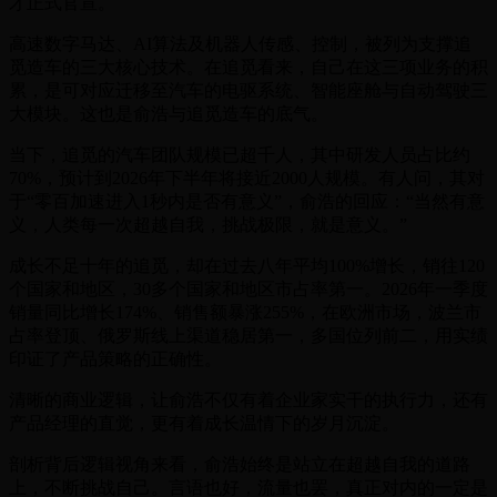
才正式官宣。
高速数字马达、AI算法及机器人传感、控制，被列为支撑追
觅造车的三大核心技术。在追觅看来，自己在这三项业务的积
累，是可对应迁移至汽车的电驱系统、智能座舱与自动驾驶三
大模块。这也是俞浩与追觅造车的底气。
当下，追觅的汽车团队规模已超千人，其中研发人员占比约
70%，预计到2026年下半年将接近2000人规模。有人问，其对
于“零百加速进入1秒内是否有意义”，俞浩的回应：“当然有意
义，人类每一次超越自我，挑战极限，就是意义。”
成长不足十年的追觅，却在过去八年平均100%增长，销往120
个国家和地区，30多个国家和地区市占率第一。2026年一季度
销量同比增长174%、销售额暴涨255%，在欧洲市场，波兰市
占率登顶、俄罗斯线上渠道稳居第一，多国位列前二，用实绩
印证了产品策略的正确性。
清晰的商业逻辑，让俞浩不仅有着企业家实干的执行力，还有
产品经理的直觉，更有着成长温情下的岁月沉淀。
剖析背后逻辑视角来看，俞浩始终是站立在超越自我的道路
上，不断挑战自己。言语也好，流量也罢，真正对内的一定是