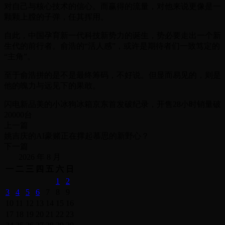
对自己与核心技术的信心。而赢得的流量，对他来说更像是一
颗颗上膛的子弹，任其挥用。
自此，中国孕育新一代科技新势力的诞生，势必要走出一个新
生代的前行者。俞浩的“活人感”，或许是期待者们一致笃定的
“主角”。
至于俞浩拼的是不是最终筹码，不好说。但显而易见的，则是
他的魄力与远见下的果敢。
闪电新品美的小冰狗冰箱京东首发破纪录，开售28小时销量破
20000台
上一篇
姚吉庆的AI豪赌正在撑起慕思的新野心？
下一篇
2026 年 8 月
一
二
三
四
五
六
日
1
2
3
4
5
6
7
8
9
10
11
12
13
14
15
16
17
18
19
20
21
22
23