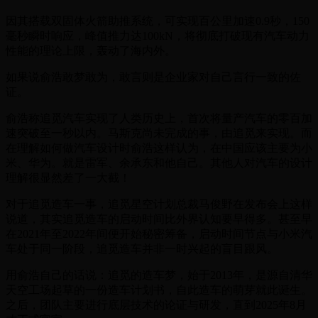
因其搭载双固体火箭助推系统，可实现百公里加速0.9秒，150
毫秒瞬时响应，峰值推力达100kN，将彻底打破现有汽车动力
性能的理论上限，轰动了海内外。
如果说俞浩敢梦敢为，敢言则是企业家对自己言行一致的佐
证。
俞浩称追觅汽车实现了人类历史上，首次将量产汽车的零百加
速突破至一秒以内。马斯克尚未完成的事，由追觅来实现。而
在理解如何做汽车设计时俞浩这样认为，在中国应该主要为小
米、华为。就是雷军、余承东和他自己。其他人对汽车的设计
理解很显然差了一大截！
对于追觅造车一事，追觅星空计划总裁马俊野在发布会上这样
说道，其实追觅造车的启动时间比外界认知要早得多。甚至早
在2021年至2022年间便开始秘密筹备，启动时间节点与小米汽
车处于同一阶段，追觅造车并非一时兴起的盲目跟风。
用俞浩自己的话说：追觅的造车梦，始于2013年，是源自清华
天空工场起草的一份造车计划书，自此造车的萌芽就此诞生。
之后，团队主要进行底层技术的论证与研发，直到2025年8月